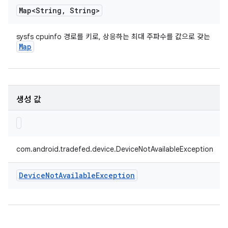
Map<String
,
String>
sysfs cpuinfo 경로를 키로, 상응하는 최대 주파수를 값으로 갖는
Map
생성 값
com.android.tradefed.device.DeviceNotAvailableException
Device
Not
Available
Exception