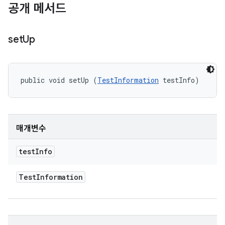
공개 메서드
set
Up
public void setUp (
TestInformation
 testInfo)
매개변수
test
Info
Test
Information