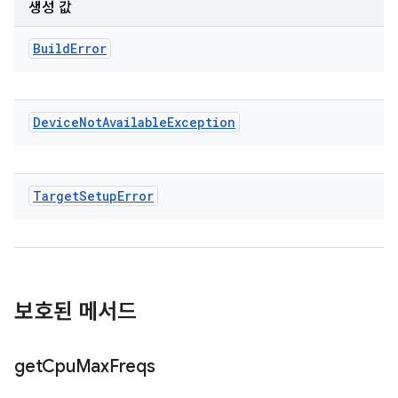
생성 값
Build
Error
Device
Not
Available
Exception
Target
Setup
Error
보호된 메서드
get
Cpu
Max
Freqs