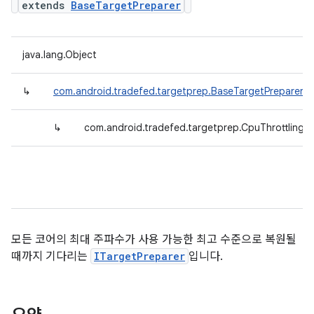
extends
BaseTargetPreparer
java.lang.Object
↳
com.android.tradefed.targetprep.BaseTargetPreparer
↳
com.android.tradefed.targetprep.CpuThrottlingW
모든 코어의 최대 주파수가 사용 가능한 최고 수준으로 복원될
때까지 기다리는
ITargetPreparer
입니다.