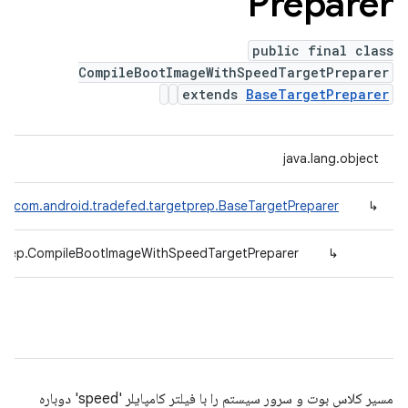
Preparer
public final class
CompileBootImageWithSpeedTargetPreparer
extends
BaseTargetPreparer
java.lang.object
com.android.tradefed.targetprep.BaseTargetPreparer
↳
tprep.CompileBootImageWithSpeedTargetPreparer
↳
مسیر کلاس بوت و سرور سیستم را با فیلتر کامپایلر 'speed' دوباره