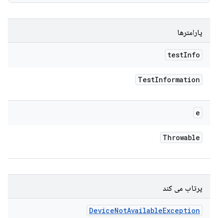
پارامترها
test
Info
Test
Information
e
Throwable
پرتاب می کند
Device
Not
Available
Exception