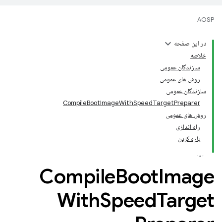
AOSP
در این صفحه
خلاصه
سازندگان عمومی
روش های عمومی
سازندگان عمومی
CompileBootImageWithSpeedTargetPreparer
روش های عمومی
راه اندازی
پاره کردن
Compile
Boot
Image
With
Speed
Target