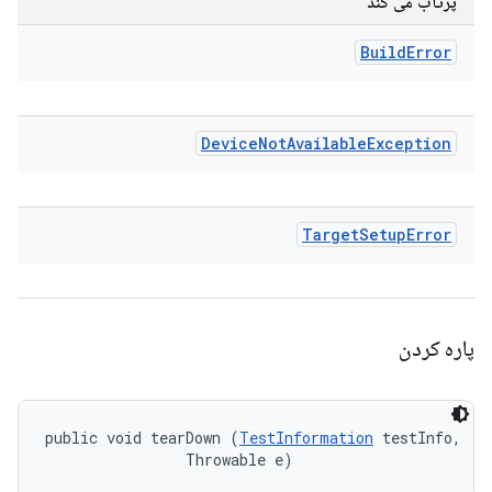
پرتاب می کند
Build
Error
Device
Not
Available
Exception
Target
Setup
Error
پاره کردن
public void tearDown (
TestInformation
 testInfo, 

                Throwable e)