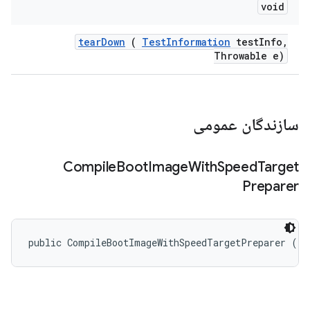
void
tear
Down
(
Test
Information
test
Info
,
Throwable e)
سازندگان عمومی
Compile
Boot
Image
With
Speed
Target
Preparer
public CompileBootImageWithSpeedTargetPreparer ()