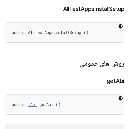
All
Test
Apps
Install
Setup
public AllTestAppsInstallSetup ()
روش های عمومی
get
Abi
public 
IAbi
 getAbi ()