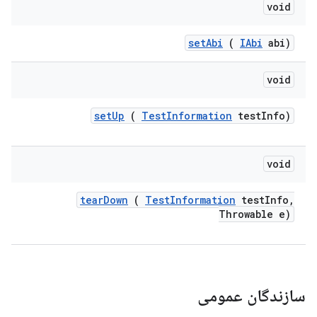
void
set
Abi
(
IAbi
abi)
void
set
Up
(
Test
Information
test
Info)
void
tear
Down
(
Test
Information
test
Info
,
Throwable e)
سازندگان عمومی