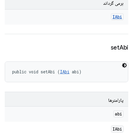
برمی گرداند
IAbi
set
Abi
public void setAbi (
IAbi
 abi)
پارامترها
abi
IAbi