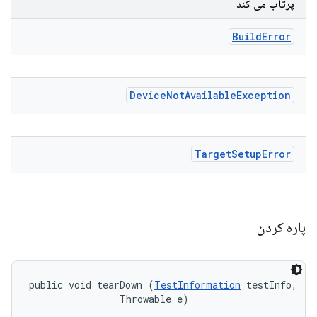
پرتاب می کند
Build
Error
Device
Not
Available
Exception
Target
Setup
Error
پاره کردن
public void tearDown (
TestInformation
 testInfo, 

                Throwable e)