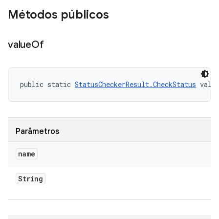
Métodos públicos
value
Of
public static 
StatusCheckerResult.CheckStatus
 valu
Parâmetros
name
String