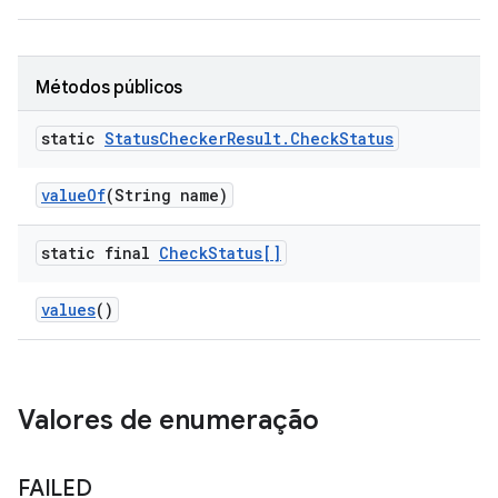
Métodos públicos
static
Status
Checker
Result
.
Check
Status
value
Of
(String name)
static final
Check
Status[]
values
()
Valores de enumeração
FAILED