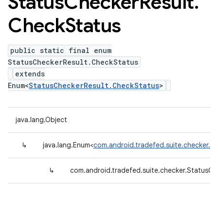
Status
Checker
Result
.
Check
Status
public static final enum
StatusCheckerResult.CheckStatus
extends
Enum<
StatusCheckerResult.CheckStatus
>
java.lang.Object
↳
java.lang.Enum<
com.android.tradefed.suite.checker.S
↳
com.android.tradefed.suite.checker.StatusCh