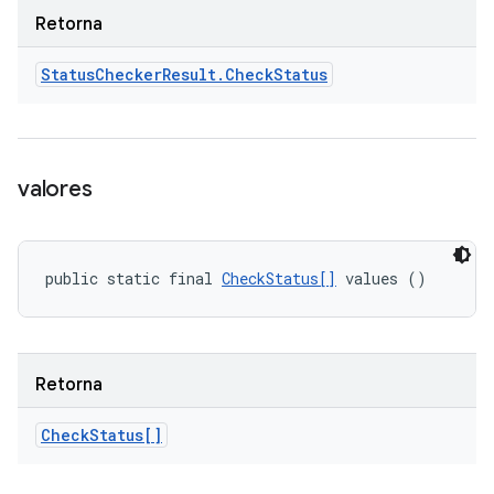
Retorna
Status
Checker
Result
.
Check
Status
valores
public static final 
CheckStatus[]
 values ()
Retorna
Check
Status[]