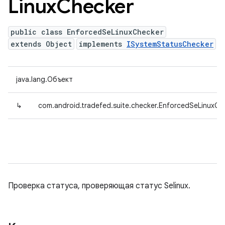
Linux
Checker
public class EnforcedSeLinuxChecker
extends Object
implements
ISystemStatusChecker
java.lang.Объект
↳
com.android.tradefed.suite.checker.EnforcedSeLinuxCh
Проверка статуса, проверяющая статус Selinux.