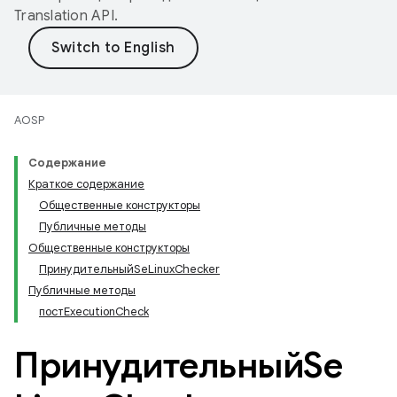
Translation API
.
AOSP
Содержание
Краткое содержание
Общественные конструкторы
Публичные методы
Общественные конструкторы
ПринудительныйSeLinuxChecker
Публичные методы
постExecutionCheck
ПринудительныйSe