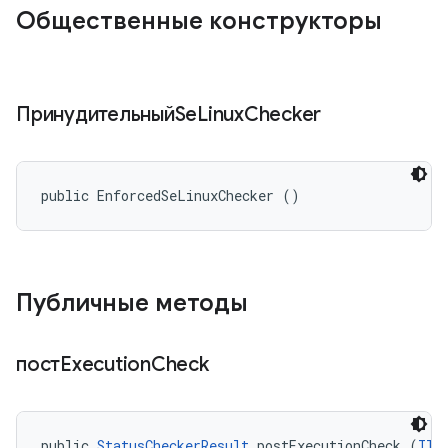
Общественные конструкторы
ПринудительныйSe
Linux
Checker
public EnforcedSeLinuxChecker ()
Публичные методы
постExecution
Check
public 
StatusCheckerResult
 postExecutionCheck (
ITe