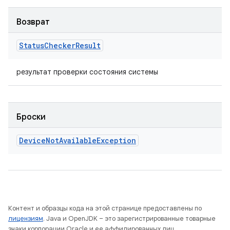
Возврат
Status
Checker
Result
результат проверки состояния системы
Броски
Device
Not
Available
Exception
Контент и образцы кода на этой странице предоставлены по
лицензиям
. Java и OpenJDK – это зарегистрированные товарные
знаки корпорации Oracle и ее аффилированных лиц.