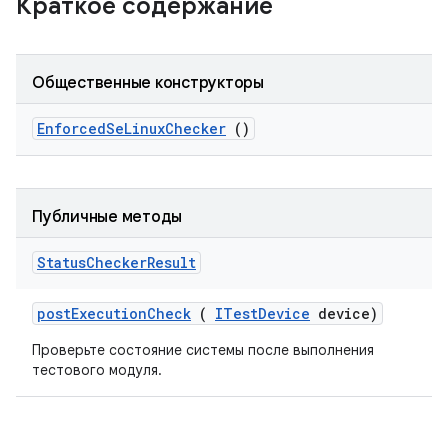
Краткое содержание
Общественные конструкторы
Enforced
Se
Linux
Checker
()
Публичные методы
Status
Checker
Result
post
Execution
Check
(
ITest
Device
device)
Проверьте состояние системы после выполнения
тестового модуля.