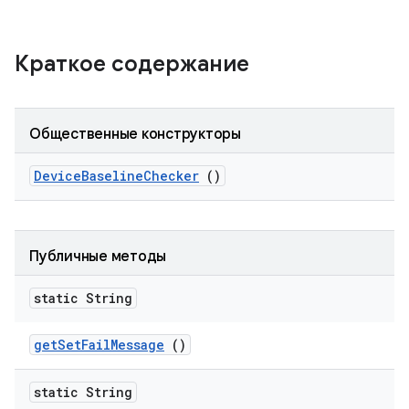
Краткое содержание
Общественные конструкторы
Device
Baseline
Checker
()
Публичные методы
static String
get
Set
Fail
Message
()
static String