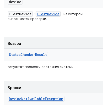
device
ITest
Device
ITest
Device
:
, на котором
выполняются проверки.
Возврат
Status
Checker
Result
результат проверки состояния системы
Броски
Device
Not
Available
Exception