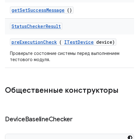
get
Set
Success
Message
()
Status
Checker
Result
pre
Execution
Check
(
ITest
Device
device)
Проверьте состояние системы перед выполнением
тестового модуля.
Общественные конструкторы
Device
Baseline
Checker