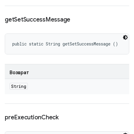
get
Set
Success
Message
public static String getSetSuccessMessage ()
Возврат
String
pre
Execution
Check