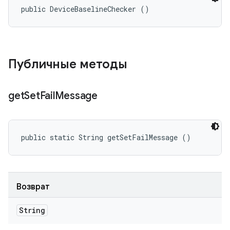
public DeviceBaselineChecker ()
Публичные методы
get
Set
Fail
Message
public static String getSetFailMessage ()
Возврат
String