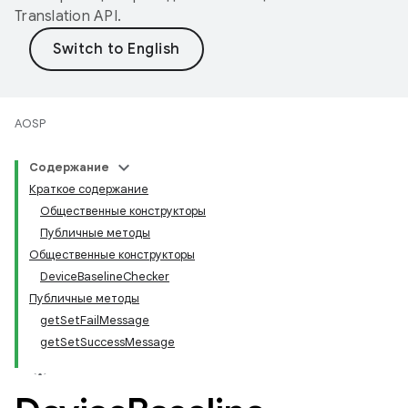
Translation API
.
AOSP
Содержание
Краткое содержание
Общественные конструкторы
Публичные методы
Общественные конструкторы
DeviceBaselineChecker
Публичные методы
getSetFailMessage
getSetSuccessMessage