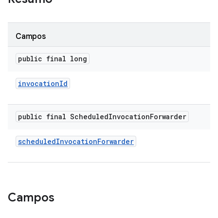
Campos
public final long
invocation
Id
public final Scheduled
Invocation
Forwarder
scheduled
Invocation
Forwarder
Campos