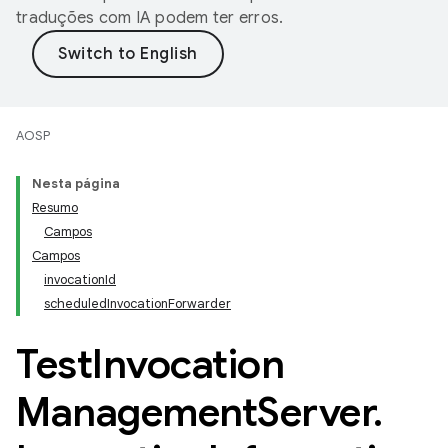
traduções com IA podem ter erros.
AOSP
Nesta página
Resumo
Campos
Campos
invocationId
scheduledInvocationForwarder
Test
Invocation
Management
Server
.