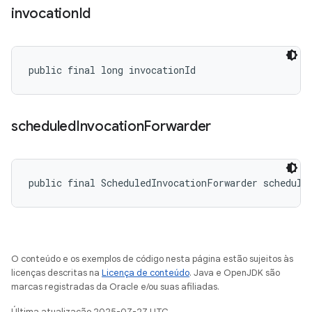
invocation
Id
public final long invocationId
scheduled
Invocation
Forwarder
public final ScheduledInvocationForwarder schedule
O conteúdo e os exemplos de código nesta página estão sujeitos às
licenças descritas na
Licença de conteúdo
. Java e OpenJDK são
marcas registradas da Oracle e/ou suas afiliadas.
Última atualização 2025-07-27 UTC.