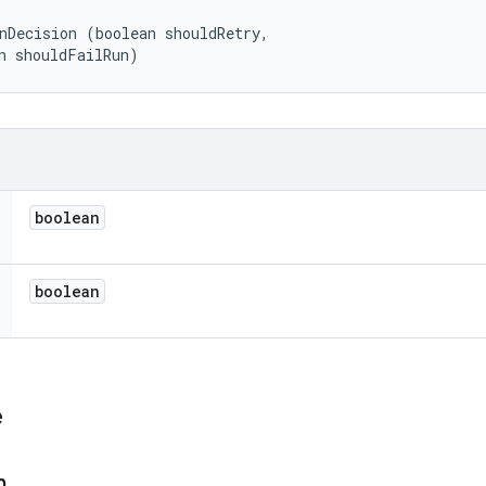
nDecision (boolean shouldRetry, 

n shouldFailRun)
boolean
boolean
e
n