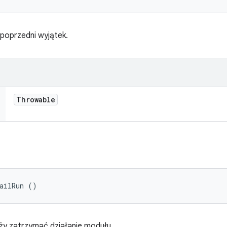
poprzedni wyjątek.
Throwable
FailRun ()
ży zatrzymać działanie modułu.