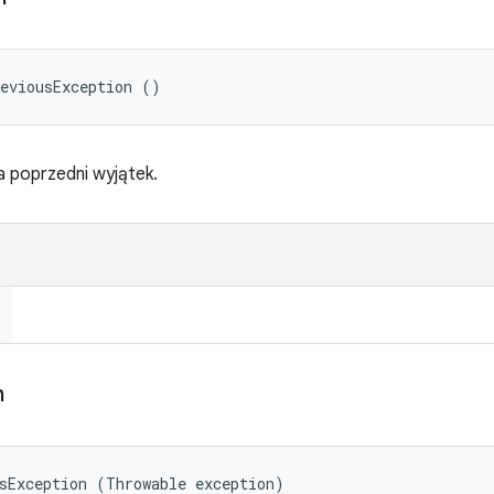
reviousException ()
 poprzedni wyjątek.
n
sException (Throwable exception)