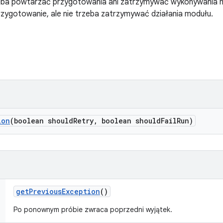
ba powtarzać przygotowania ani zatrzymywać wykonywania 
zygotowanie, ale nie trzeba zatrzymywać działania modułu.
ion
(boolean should
Retry
,
boolean should
Fail
Run)
get
Previous
Exception
()
Po ponownym próbie zwraca poprzedni wyjątek.