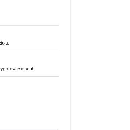
dułu.
rzygotować moduł.