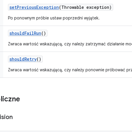
set
Previous
Exception
(Throwable exception)
Po ponownym próbie ustaw poprzedni wyjątek.
should
Fail
Run
()
Zwraca wartość wskazującą, czy należy zatrzymać działanie mo
should
Retry
()
Zwraca wartość wskazującą, czy należy ponownie próbować p
liczne
ision