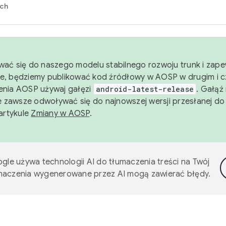
rch
wać się do naszego modelu stabilnego rozwoju trunk i zape
e, będziemy publikować kod źródłowy w AOSP w drugim i c
enia AOSP używaj gałęzi
android-latest-release
. Gałąź
 zawsze odwoływać się do najnowszej wersji przesłanej do
 artykule
Zmiany w AOSP
.
gle używa technologii AI do tłumaczenia treści na Twój
umaczenia wygenerowane przez AI mogą zawierać błędy.