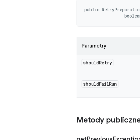
public RetryPreparatio
                boolea
Parametry
should
Retry
should
Fail
Run
Metody publiczn
get
Previous
Exceptio