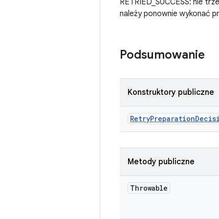
RETRIED_SUCCESS: nie trze
należy ponownie wykonać pr
Podsumowanie
Konstruktory publiczne
Retry
Preparation
Decis
Metody publiczne
Throwable