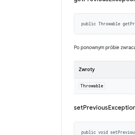
public Throwable getP
Po ponownym próbie zwraca
Zwroty
Throwable
set
Previous
Exceptio
public void setPreviou