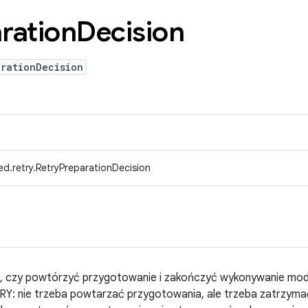
ration
Decision
arationDecision
d.retry.RetryPreparationDecision
ym, czy powtórzyć przygotowanie i zakończyć wykonywanie mod
Y: nie trzeba powtarzać przygotowania, ale trzeba zatrzymać