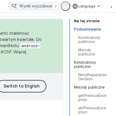
/
Na tej stronie
Podsumowanie
wnić stabilność
Konstruktory
zwartym kwartale. Do
publiczne
 manifestu
android-
Metody
 AOSP. Więcej
publiczne
Konstruktory
publiczne
RetryPreparation
Decision
Metody publiczne
getPreviousExce
ption
setPreviousExce
ption