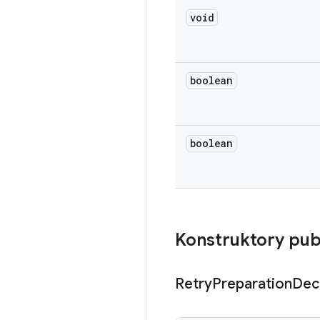
void
boolean
boolean
Konstruktory pub
Retry
Preparation
Dec