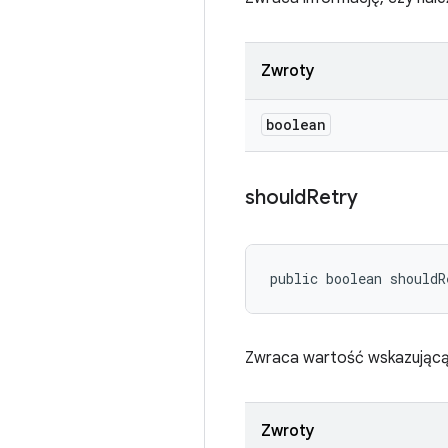
Zwroty
boolean
should
Retry
public boolean shouldR
Zwraca wartość wskazującą
Zwroty