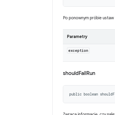
Po ponownym próbie ustaw 
Parametry
exception
should
Fail
Run
public boolean should
Zwraca informację, czy nale