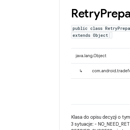
Retry
Prepa
public class RetryPrep
extends Object
java.lang.Object
↳
com.android.tradefe
Klasa do opisu decyzji o t
3 sytuacje: - NO_NEED_RETR