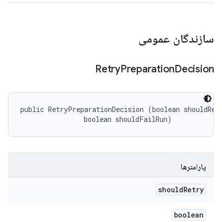
سازندگان عمومی
Retry
Preparation
Decision
public RetryPreparationDecision (boolean shouldRetr
                boolean shouldFailRun)
پارامترها
should
Retry
boolean