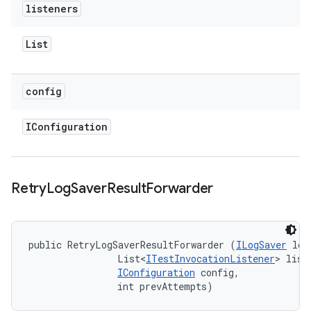
listeners
List
config
IConfiguration
Retry
Log
Saver
Result
Forwarder
public RetryLogSaverResultForwarder (
ILogSaver
 log
                List<
ITestInvocationListener
> liste
IConfiguration
 config, 

                int prevAttempts)