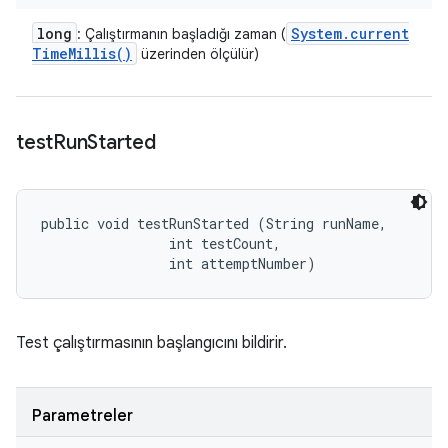
long
System
.
current
: Çalıştırmanın başladığı zaman (
Time
Millis(
)
üzerinden ölçülür)
test
Run
Started
public void testRunStarted (String runName, 

                int testCount, 

                int attemptNumber)
Test çalıştırmasının başlangıcını bildirir.
Parametreler