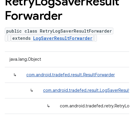
Retry
Log
Saver
Result
Forwarder
public class RetryLogSaverResultForwarder
extends
LogSaverResultForwarder
java.lang.Object
↳
com.android.tradefed.result.ResultForwarder
↳
com.android.tradefed.result.LogSaverResultF
↳
com.android.tradefed.retry.RetryLog