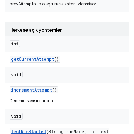
prevAttempts ile oluşturucu zaten izlenmiyor.
Herkese açık yöntemler
int
get
Current
Attempt
()
void
increment
Attempt
()
Deneme sayısını artırın.
void
test
Run
Started
(String run
Name
,
int test