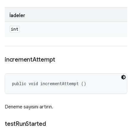
İadeler
int
increment
Attempt
public void incrementAttempt ()
Deneme sayısını artırın.
test
Run
Started