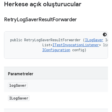
Herkese açık oluşturucular
Retry
Log
Saver
Result
Forwarder
public RetryLogSaverResultForwarder (
ILogSaver
 log
                List<
ITestInvocationListener
> liste
IConfiguration
 config)
Parametreler
log
Saver
ILog
Saver