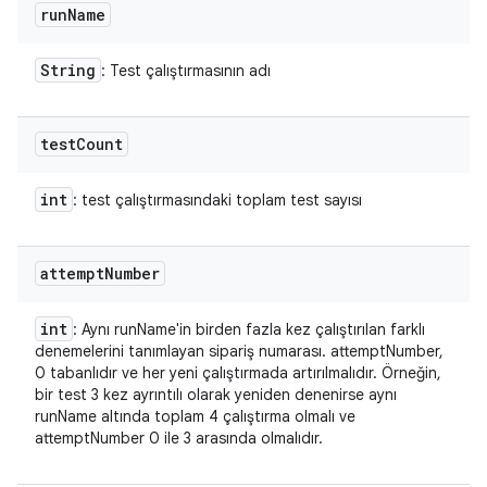
run
Name
String
: Test çalıştırmasının adı
test
Count
int
: test çalıştırmasındaki toplam test sayısı
attempt
Number
int
: Aynı runName'in birden fazla kez çalıştırılan farklı
denemelerini tanımlayan sipariş numarası. attemptNumber,
0 tabanlıdır ve her yeni çalıştırmada artırılmalıdır. Örneğin,
bir test 3 kez ayrıntılı olarak yeniden denenirse aynı
runName altında toplam 4 çalıştırma olmalı ve
attemptNumber 0 ile 3 arasında olmalıdır.