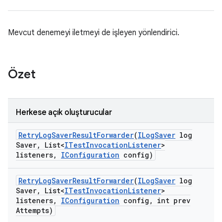
Mevcut denemeyi iletmeyi de işleyen yönlendirici.
Özet
Herkese açık oluşturucular
Retry
Log
Saver
Result
Forwarder
(
ILog
Saver
log
Saver
,
List<
ITest
Invocation
Listener
>
listeners
,
IConfiguration
config)
Retry
Log
Saver
Result
Forwarder
(
ILog
Saver
log
Saver
,
List<
ITest
Invocation
Listener
>
listeners
,
IConfiguration
config
,
int prev
Attempts)