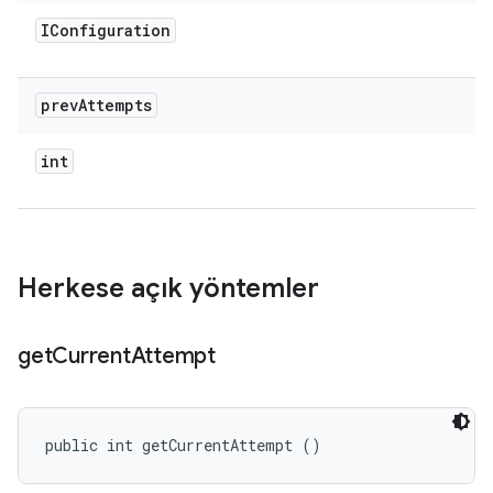
IConfiguration
prev
Attempts
int
Herkese açık yöntemler
get
Current
Attempt
public int getCurrentAttempt ()