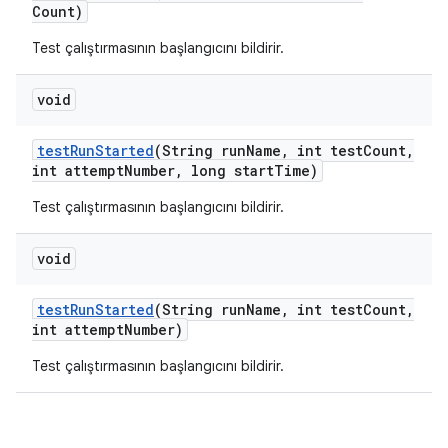
Count)
Test çalıştırmasının başlangıcını bildirir.
void
test
Run
Started
(String run
Name
,
int test
Count
,
int attempt
Number
,
long start
Time)
Test çalıştırmasının başlangıcını bildirir.
void
test
Run
Started
(String run
Name
,
int test
Count
,
int attempt
Number)
Test çalıştırmasının başlangıcını bildirir.