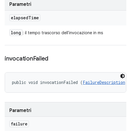
Parametri
elapsed
Time
long
: il tempo trascorso dell'invocazione in ms
invocation
Failed
public void invocationFailed (
FailureDescription
 f
Parametri
failure