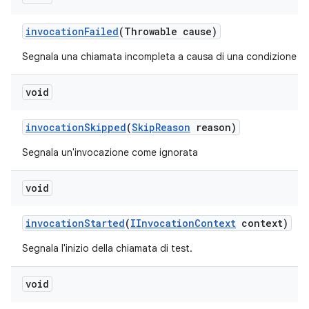
invocation
Failed
(Throwable cause)
Segnala una chiamata incompleta a causa di una condizione di 
void
invocation
Skipped
(
Skip
Reason
reason)
Segnala un'invocazione come ignorata
void
invocation
Started
(
IInvocation
Context
context)
Segnala l'inizio della chiamata di test.
void