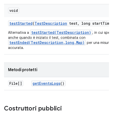
void
test
Started
(
Test
Description
test
,
long start
Time
testStarted(TestDescription)
Alternativa a
, in cui spec
anche quando è iniziato il test, combinata con
testEnded(TestDescription,long,Map)
per una misuraz
accurata.
Metodi protetti
File[]
get
Events
Logs
()
Costruttori pubblici