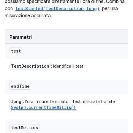
possiamo specificare direttamente l'ora di fine. Combina
con
testStarted(TestDescription,long)
per una
misurazione accurata.
Parametri
test
Test
Description
: identifica il test
end
Time
long
: l'ora in cui è terminato il test, misurata tramite
System
.
current
Time
Millis(
)
test
Metrics