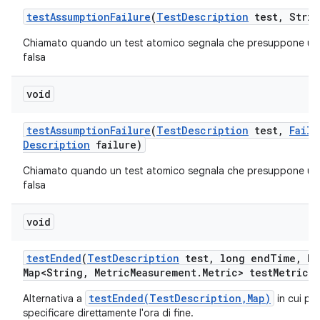
test
Assumption
Failure
(
Test
Description
test
,
Strin
Chiamato quando un test atomico segnala che presuppone un
falsa
void
test
Assumption
Failure
(
Test
Description
test
,
Failu
Description
failure)
Chiamato quando un test atomico segnala che presuppone un
falsa
void
test
Ended
(
Test
Description
test
,
long end
Time
,
Ha
Map<String
,
Metric
Measurement
.
Metric> test
Metrics)
testEnded(TestDescription,Map)
Alternativa a
in cui po
specificare direttamente l'ora di fine.