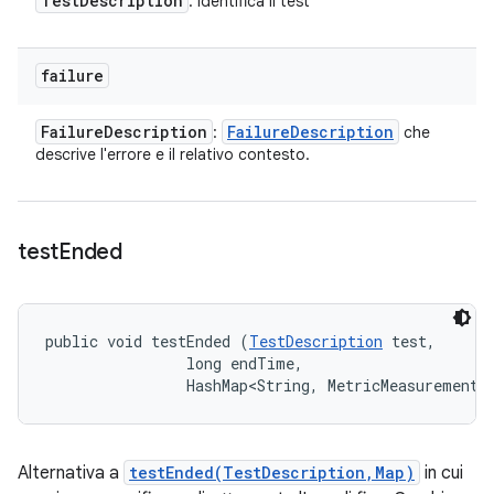
Test
Description
: identifica il test
failure
Failure
Description
Failure
Description
:
che
descrive l'errore e il relativo contesto.
test
Ended
public void testEnded (
TestDescription
 test, 

                long endTime, 

                HashMap<String, MetricMeasurement.
Alternativa a
testEnded(TestDescription,Map)
in cui