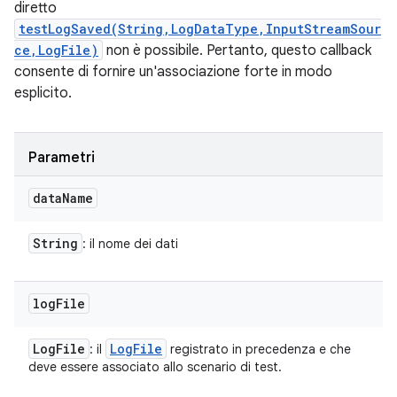
diretto
testLogSaved(String,LogDataType,InputStreamSour
ce,LogFile)
non è possibile. Pertanto, questo callback
consente di fornire un'associazione forte in modo
esplicito.
Parametri
data
Name
String
: il nome dei dati
log
File
Log
File
Log
File
: il
registrato in precedenza e che
deve essere associato allo scenario di test.