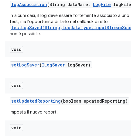
log
Association
(String data
Name
,
Log
File
log
File)
In alcuni casi, il log deve essere fortemente associato a uno sc
test, ma l'opportunità di farlo nel callback diretto
testLogSaved(String,LogDataType,InputStreamSourc
non è possibile.
void
set
Log
Saver
(
ILog
Saver
log
Saver)
void
set
Updated
Reporting
(boolean updated
Reporting)
Imposta il nuovo report.
void