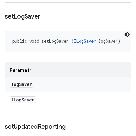
set
Log
Saver
public void setLogSaver (
ILogSaver
 logSaver)
Parametri
log
Saver
ILog
Saver
set
Updated
Reporting