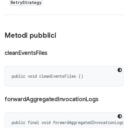
Retry
Strategy
Metodi pubblici
clean
Events
Files
public void cleanEventsFiles ()
forward
Aggregated
Invocation
Logs
public final void forwardAggregatedInvocationLogs 