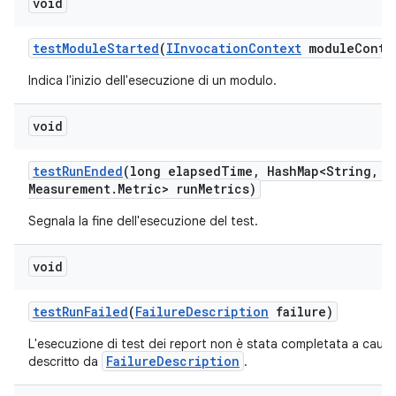
void
test
Module
Started
(
IInvocation
Context
module
Conte
Indica l'inizio dell'esecuzione di un modulo.
void
test
Run
Ended
(long elapsed
Time
,
Hash
Map<String
,
Me
Measurement
.
Metric> run
Metrics)
Segnala la fine dell'esecuzione del test.
void
test
Run
Failed
(
Failure
Description
failure)
L'esecuzione di test dei report non è stata completata a causa
FailureDescription
descritto da
.