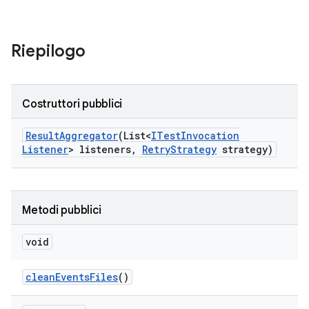
Riepilogo
Costruttori pubblici
Result
Aggregator
(List<
ITest
Invocation
Listener
> listeners
,
Retry
Strategy
strategy)
Metodi pubblici
void
clean
Events
Files
()