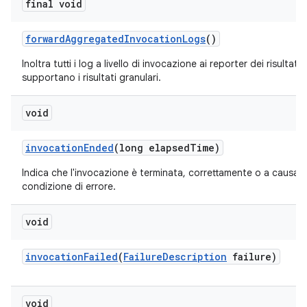
final void
forward
Aggregated
Invocation
Logs
()
Inoltra tutti i log a livello di invocazione ai reporter dei risultati
supportano i risultati granulari.
void
invocation
Ended
(long elapsed
Time)
Indica che l'invocazione è terminata, correttamente o a causa d
condizione di errore.
void
invocation
Failed
(
Failure
Description
failure)
void