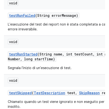
void
test
Run
Failed
(String error
Message)
L'esecuzione del test dei report non è stata completata a caus
errore irreversibile.
void
test
Run
Started
(String name
,
int test
Count
,
int at
Number
,
long start
Time)
Segnala l'inizio di un'esecuzione di test.
void
test
Skipped
(
Test
Description
test
,
Skip
Reason
rea
Chiamato quando un test viene ignorato e non eseguito per u
insolito.