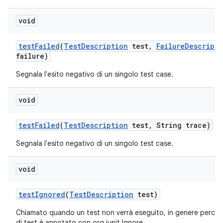
void
test
Failed
(
Test
Description
test
,
Failure
Descripti
failure)
Segnala l'esito negativo di un singolo test case.
void
test
Failed
(
Test
Description
test
,
String trace)
Segnala l'esito negativo di un singolo test case.
void
test
Ignored
(
Test
Description
test)
Chiamato quando un test non verrà eseguito, in genere perch
di test è annotato con org.junit.Ignore.