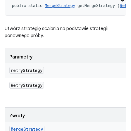
public static 
MergeStrategy
 getMergeStrategy (
Retr
Utwórz strategię scalania na podstawie strategii
ponownego próby.
Parametry
retry
Strategy
Retry
Strategy
Zwroty
Merge
Strategy