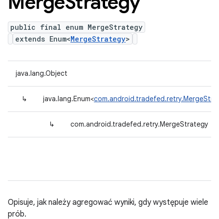
Merge
Strategy
public final enum MergeStrategy
extends Enum<
MergeStrategy
>
java.lang.Object
↳
java.lang.Enum<
com.android.tradefed.retry.MergeStra
↳
com.android.tradefed.retry.MergeStrategy
Opisuje, jak należy agregować wyniki, gdy występuje wiele
prób.