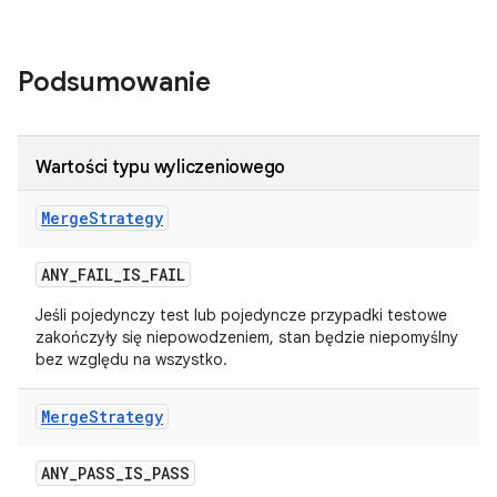
Podsumowanie
Wartości typu wyliczeniowego
Merge
Strategy
ANY
_
FAIL
_
IS
_
FAIL
Jeśli pojedynczy test lub pojedyncze przypadki testowe
zakończyły się niepowodzeniem, stan będzie niepomyślny
bez względu na wszystko.
Merge
Strategy
ANY
_
PASS
_
IS
_
PASS