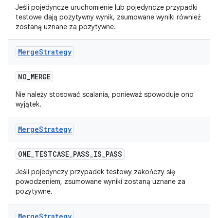
Jeśli pojedyncze uruchomienie lub pojedyncze przypadki
testowe dają pozytywny wynik, zsumowane wyniki również
zostaną uznane za pozytywne.
Merge
Strategy
NO
_
MERGE
Nie należy stosować scalania, ponieważ spowoduje ono
wyjątek.
Merge
Strategy
ONE
_
TESTCASE
_
PASS
_
IS
_
PASS
Jeśli pojedynczy przypadek testowy zakończy się
powodzeniem, zsumowane wyniki zostaną uznane za
pozytywne.
Merge
Strategy