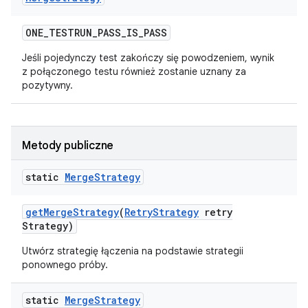
ONE
_
TESTRUN
_
PASS
_
IS
_
PASS
Jeśli pojedynczy test zakończy się powodzeniem, wynik
z połączonego testu również zostanie uznany za
pozytywny.
Metody publiczne
static
Merge
Strategy
get
Merge
Strategy
(
Retry
Strategy
retry
Strategy)
Utwórz strategię łączenia na podstawie strategii
ponownego próby.
static
Merge
Strategy