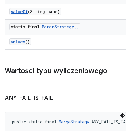
value
Of
(String name)
static final
Merge
Strategy[]
values
()
Wartości typu wyliczeniowego
ANY
_
FAIL
_
IS
_
FAIL
public static final 
MergeStrategy
 ANY_FAIL_IS_FAIL