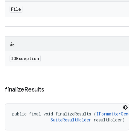
File
ส่ง
IOException
finalize
Results
public final void finalizeResults (
IFormatterGener
SuiteResultHolder
 resultHolder)