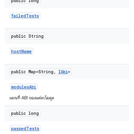
public long
failed
Tests
public String
host
Name
public Map<String
,
IAbi
>
modules
Abi
แผนที่ ABI ของแต่ละโมดูล
public long
passed
Tests