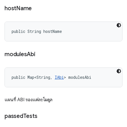
host
Name
public String hostName
modules
Abi
public Map<String, 
IAbi
> modulesAbi
แผนที่ ABI ของแต่ละโมดูล
passed
Tests