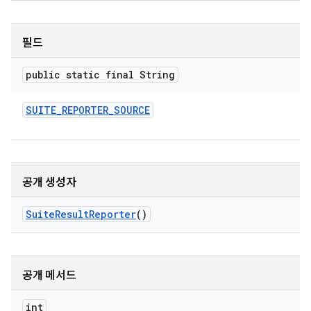
필드
public static final String
SUITE
_
REPORTER
_
SOURCE
공개 생성자
Suite
Result
Reporter
()
공개 메서드
int