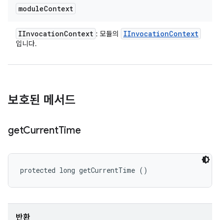
module
Context
IInvocation
Context
IInvocation
Context
: 모듈의
입니다.
보호된 메서드
get
Current
Time
protected long getCurrentTime ()
반환