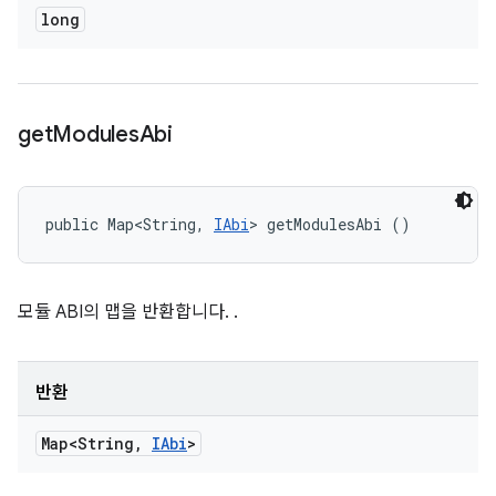
long
get
Modules
Abi
public Map<String, 
IAbi
> getModulesAbi ()
모듈 ABI의 맵을 반환합니다.
.
반환
Map<String
,
IAbi
>