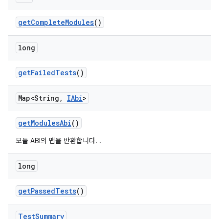
get
Complete
Modules
()
long
get
Failed
Tests
()
Map<String
,
IAbi
>
get
Modules
Abi
()
모듈 ABI의 맵을 반환합니다.
.
long
get
Passed
Tests
()
Test
Summary