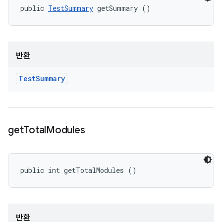
public 
TestSummary
 getSummary ()
반환
Test
Summary
get
Total
Modules
public int getTotalModules ()
반환