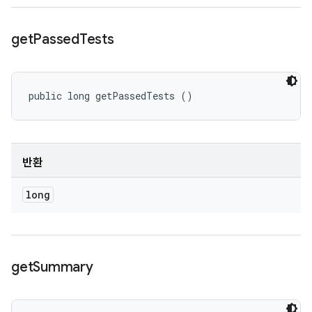
get
Passed
Tests
public long getPassedTests ()
반환
long
get
Summary