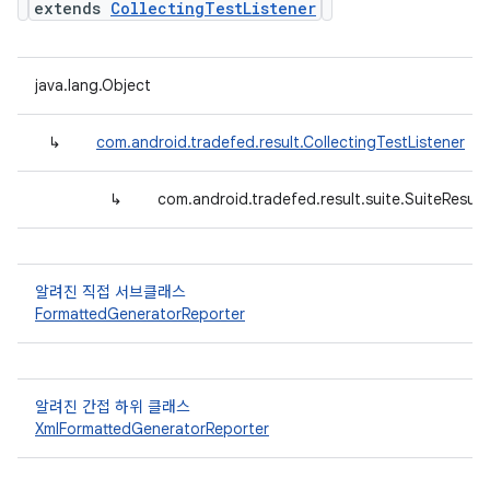
extends
CollectingTestListener
java.lang.Object
↳
com.android.tradefed.result.CollectingTestListener
↳
com.android.tradefed.result.suite.SuiteResult
알려진 직접 서브클래스
FormattedGeneratorReporter
알려진 간접 하위 클래스
XmlFormattedGeneratorReporter