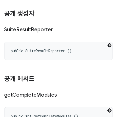
공개 생성자
Suite
Result
Reporter
public SuiteResultReporter ()
공개 메서드
get
Complete
Modules
public int getCompleteModules ()