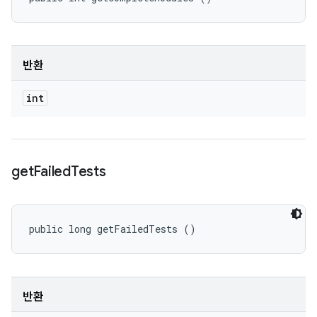
반환
int
get
Failed
Tests
public long getFailedTests ()
반환