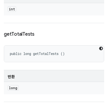
int
get
Total
Tests
public long getTotalTests ()
반환
long