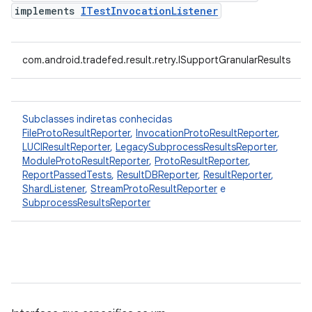
implements
ITestInvocationListener
com.android.tradefed.result.retry.ISupportGranularResults
Subclasses indiretas conhecidas
FileProtoResultReporter
,
InvocationProtoResultReporter
,
LUCIResultReporter
,
LegacySubprocessResultsReporter
,
ModuleProtoResultReporter
,
ProtoResultReporter
,
ReportPassedTests
,
ResultDBReporter
,
ResultReporter
,
ShardListener
,
StreamProtoResultReporter
e
SubprocessResultsReporter