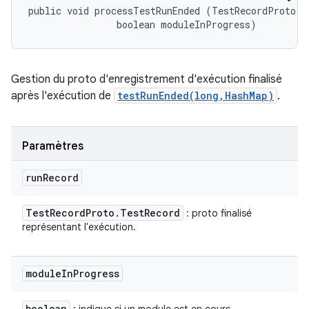
public void processTestRunEnded (TestRecordProto.Te
                boolean moduleInProgress)
Gestion du proto d'enregistrement d'exécution finalisé
après l'exécution de
testRunEnded(long,HashMap)
.
Paramètres
run
Record
Test
Record
Proto
.
Test
Record
: proto finalisé
représentant l'exécution.
module
In
Progress
boolean