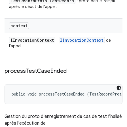
Test
Record
Proto
.
Test
Record
: proto partiel rempli
après le début de l'appel.
context
IInvocation
Context
IInvocation
Context
:
de
l'appel.
process
Test
Case
Ended
public void processTestCaseEnded (TestRecordProto.
Gestion du proto d'enregistrement de cas de test finalisé
après l'exécution de