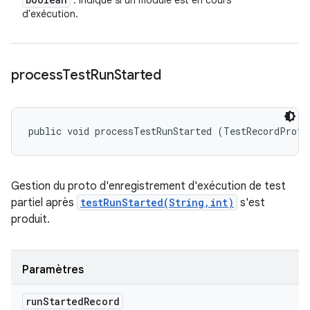
: indique si un module est en cours
d'exécution.
process
Test
Run
Started
public void processTestRunStarted (TestRecordProto
Gestion du proto d'enregistrement d'exécution de test
partiel après
testRunStarted(String,int)
s'est
produit.
Paramètres
run
Started
Record