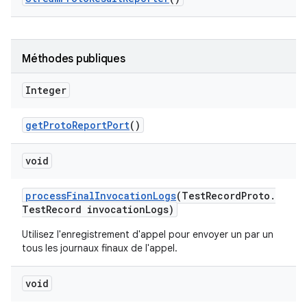
Méthodes publiques
Integer
get
Proto
Report
Port
()
void
process
Final
Invocation
Logs
(Test
Record
Proto
.
Test
Record invocation
Logs)
Utilisez l'enregistrement d'appel pour envoyer un par un
tous les journaux finaux de l'appel.
void