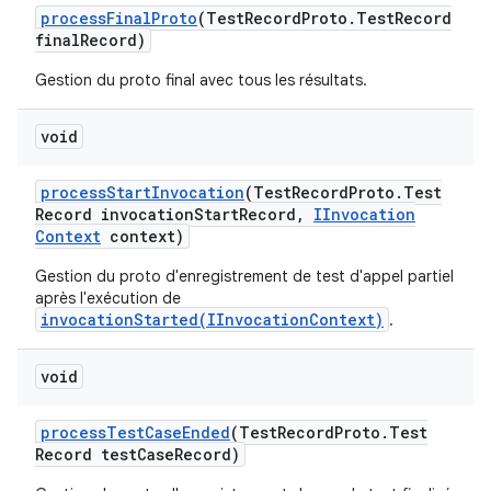
process
Final
Proto
(Test
Record
Proto
.
Test
Record
final
Record)
Gestion du proto final avec tous les résultats.
void
process
Start
Invocation
(Test
Record
Proto
.
Test
Record invocation
Start
Record
,
IInvocation
Context
context)
Gestion du proto d'enregistrement de test d'appel partiel
après l'exécution de
invocationStarted(IInvocationContext)
.
void
process
Test
Case
Ended
(Test
Record
Proto
.
Test
Record test
Case
Record)