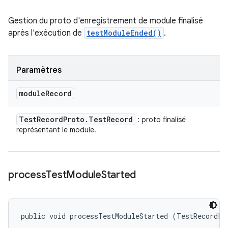
Gestion du proto d'enregistrement de module finalisé
après l'exécution de
testModuleEnded()
.
Paramètres
module
Record
Test
Record
Proto
.
Test
Record
: proto finalisé
représentant le module.
process
Test
Module
Started
public void processTestModuleStarted (TestRecordPr