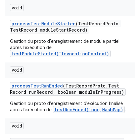
void
process
Test
Module
Started
(Test
Record
Proto
.
Test
Record module
Start
Record)
Gestion du proto d'enregistrement de module partiel
après l'exécution de
testModuleStarted(IInvocationContext)
.
void
process
Test
Run
Ended
(Test
Record
Proto
.
Test
Record run
Record
,
boolean module
In
Progress)
Gestion du proto d'enregistrement d'exécution finalisé
testRunEnded(long,HashMap)
après l'exécution de
.
void