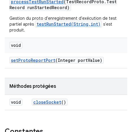
process
Test
Run
Started
(Test
Record
Proto
.
Test
Record run
Started
Record)
Gestion du proto d'enregistrement d'exécution de test
testRunStarted(String,int)
partiel après
s'est
produit.
void
set
Proto
Report
Port
(Integer port
Value)
Méthodes protégées
void
close
Socket
()
Constantes