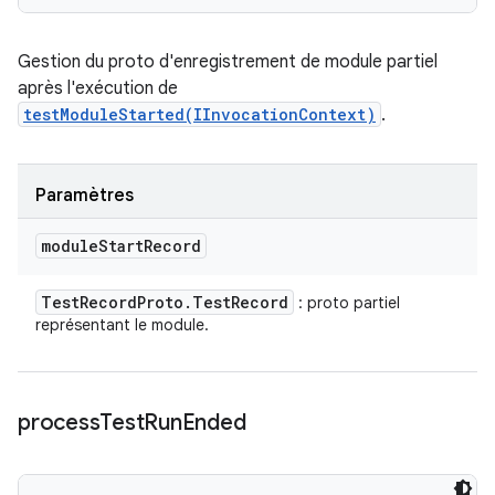
Gestion du proto d'enregistrement de module partiel
après l'exécution de
testModuleStarted(IInvocationContext)
.
Paramètres
module
Start
Record
Test
Record
Proto
.
Test
Record
: proto partiel
représentant le module.
process
Test
Run
Ended