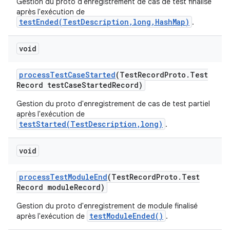
Gestion du proto d'enregistrement de cas de test finalisé
après l'exécution de
testEnded(TestDescription,long,HashMap)
.
void
process
Test
Case
Started
(Test
Record
Proto
.
Test
Record test
Case
Started
Record)
Gestion du proto d'enregistrement de cas de test partiel
après l'exécution de
testStarted(TestDescription,long)
.
void
process
Test
Module
End
(Test
Record
Proto
.
Test
Record module
Record)
Gestion du proto d'enregistrement de module finalisé
testModuleEnded()
après l'exécution de
.