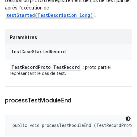
Gestion du proto d'enregistrement de cas de test partiel
après l'exécution de
testStarted(TestDescription,long)
.
Paramètres
test
Case
Started
Record
Test
Record
Proto
.
Test
Record
: proto partiel
représentant le cas de test.
process
Test
Module
End
public void processTestModuleEnd (TestRecordProto.