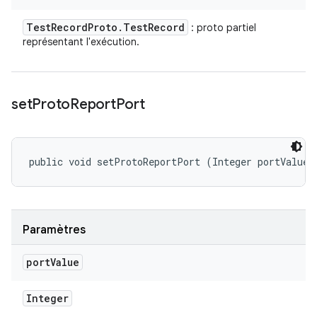
Test
Record
Proto
.
Test
Record
: proto partiel
représentant l'exécution.
set
Proto
Report
Port
public void setProtoReportPort (Integer portValue)
Paramètres
port
Value
Integer