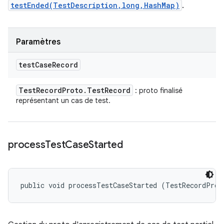
testEnded(TestDescription,long,HashMap)
.
Paramètres
test
Case
Record
Test
Record
Proto
.
Test
Record
: proto finalisé
représentant un cas de test.
process
Test
Case
Started
public void processTestCaseStarted (TestRecordProt