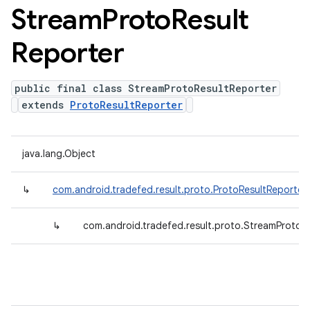
Stream
Proto
Result
Reporter
public final class StreamProtoResultReporter
extends
ProtoResultReporter
java.lang.Object
↳
com.android.tradefed.result.proto.ProtoResultReporter
↳
com.android.tradefed.result.proto.StreamProtoR