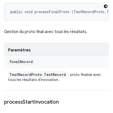
public void processFinalProto (TestRecordProto.Tes
Gestion du proto final avec tous les résultats.
Paramètres
final
Record
Test
Record
Proto
.
Test
Record
: proto finalisé avec
tous les résultats d'invocation.
process
Start
Invocation