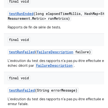
final void
test
Run
Ended
(long elapsed
Time
Millis
,
Hash
Map<Str
Measurement
.
Metric> run
Metrics)
Rapports de fin de série de tests.
final void
test
Run
Failed
(
Failure
Description
failure)
L'exécution du test des rapports n'a pas pu être effectuée en 
FailureDescription
échec décrit par
.
final void
test
Run
Failed
(String error
Message)
L'exécution du test des rapports n'a pas pu être effectuée en 
erreur fatale.