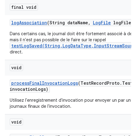
final void
log
Association
(String data
Name
,
Log
File
log
File)
Dans certains cas, le journal doit être fortement associé à des 
mais il n'est pas possible de le faire sur le rappel
testLogSaved(String,LogDataType,InputStreamSourc
direct.
void
process
Final
Invocation
Logs
(Test
Record
Proto
.
Test
R
invocation
Logs)
Utilisez l'enregistrement d'invocation pour envoyer un par un to
journaux finaux de l'invocation.
void