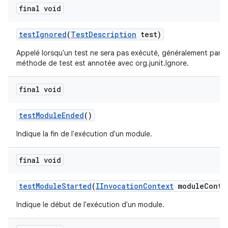
final void
test
Ignored
(
Test
Description
test)
Appelé lorsqu'un test ne sera pas exécuté, généralement parc
méthode de test est annotée avec org.junit.Ignore.
final void
test
Module
Ended
()
Indique la fin de l'exécution d'un module.
final void
test
Module
Started
(
IInvocation
Context
module
Conte
Indique le début de l'exécution d'un module.