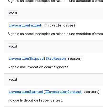
Signale un appel incomplet en raison d'une condition d'erreur.
void
invocation
Failed
(Throwable cause)
Signale un appel incomplet en raison d'une condition d'erreur.
void
invocation
Skipped
(
Skip
Reason
reason)
Signale une invocation comme ignorée
void
invocation
Started
(
IInvocation
Context
context)
Indique le début de l'appel de test.