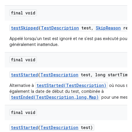
final void
test
Skipped
(
Test
Description
test
,
Skip
Reason
rea
Appelé lorsqu'un test est ignoré et ne s'est pas exécuté pour 
généralement inattendue.
final void
test
Started
(
Test
Description
test
,
long start
Time
testStarted(TestDescription)
Alternative à
où nous spé
également la date de début du test, combinée à
testEnded(TestDescription,long,Map)
pour une mesure
final void
test
Started
(
Test
Description
test)