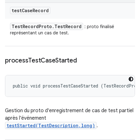
test
Case
Record
Test
Record
Proto
.
Test
Record
: proto finalisé
représentant un cas de test.
process
Test
Case
Started
public void processTestCaseStarted (TestRecordProt
Gestion du proto d'enregistrement de cas de test partiel
après l'événement
testStarted(TestDescription,long)
.