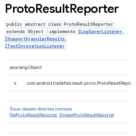
Proto
Result
Reporter
public abstract class ProtoResultReporter
extends Object
implements
ILogSaverListener
,
ISupportGranularResults
,
ITestInvocationListener
java.lang.Object
↳
com.android.tradefed.result.proto.ProtoResultReport
Sous-classes directes connues
FileProtoResultReporter
,
StreamProtoResultReporter