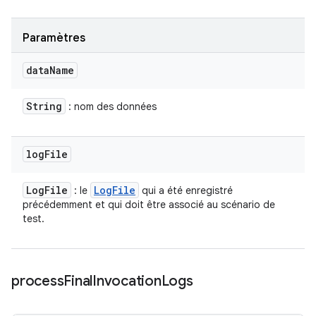
Paramètres
data
Name
String
: nom des données
log
File
Log
File
Log
File
: le
qui a été enregistré
précédemment et qui doit être associé au scénario de
test.
process
Final
Invocation
Logs