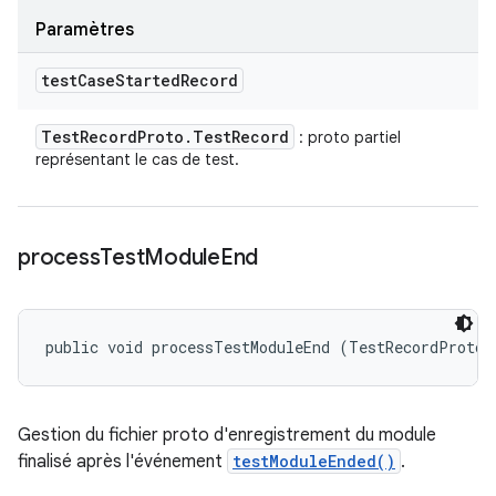
Paramètres
test
Case
Started
Record
Test
Record
Proto
.
Test
Record
: proto partiel
représentant le cas de test.
process
Test
Module
End
public void processTestModuleEnd (TestRecordProto.
Gestion du fichier proto d'enregistrement du module
finalisé après l'événement
testModuleEnded()
.