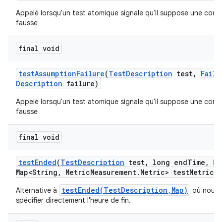
Appelé lorsqu'un test atomique signale qu'il suppose une condi
fausse
final void
test
Assumption
Failure
(
Test
Description
test
,
Failu
Description
failure)
Appelé lorsqu'un test atomique signale qu'il suppose une condi
fausse
final void
test
Ended
(
Test
Description
test
,
long end
Time
,
Ha
Map<String
,
Metric
Measurement
.
Metric> test
Metrics)
testEnded(TestDescription,Map)
Alternative à
où nous 
spécifier directement l'heure de fin.