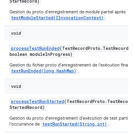
Start
Record)
Gestion du proto d'enregistrement de module partiel après
testModuleStarted(IInvocationContext)
.
void
process
Test
Run
Ended
(Test
Record
Proto
.
Test
Record 
boolean module
In
Progress)
Gestion du fichier proto d'enregistrement de l'exécution finali
testRunEnded(long,HashMap)
.
void
process
Test
Run
Started
(Test
Record
Proto
.
Test
Record
Started
Record)
Gestion du proto d'enregistrement d'exécution de test partiel
testRunStarted(String,int)
l'occurrence de
.