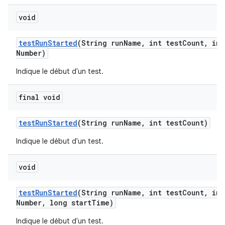
void
test
Run
Started
(String run
Name
,
int test
Count
,
int
Number)
Indique le début d'un test.
final void
test
Run
Started
(String run
Name
,
int test
Count)
Indique le début d'un test.
void
test
Run
Started
(String run
Name
,
int test
Count
,
int
Number
,
long start
Time)
Indique le début d'un test.