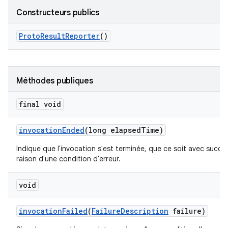
Constructeurs publics
Proto
Result
Reporter
()
Méthodes publiques
final void
invocation
Ended
(long elapsed
Time)
Indique que l'invocation s'est terminée, que ce soit avec succè
raison d'une condition d'erreur.
void
invocation
Failed
(
Failure
Description
failure)