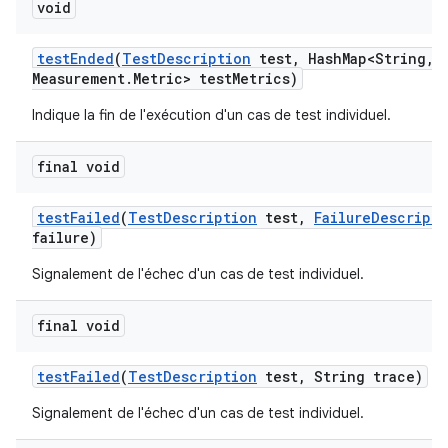
void
test
Ended
(
Test
Description
test
,
Hash
Map<String
,
M
Measurement
.
Metric> test
Metrics)
Indique la fin de l'exécution d'un cas de test individuel.
final void
test
Failed
(
Test
Description
test
,
Failure
Descripti
failure)
Signalement de l'échec d'un cas de test individuel.
final void
test
Failed
(
Test
Description
test
,
String trace)
Signalement de l'échec d'un cas de test individuel.