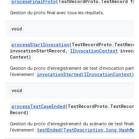
process
Final
Proto
(Test
Record
Proto
.
Test
Record fin
Gestion du proto final avec tous les résultats.
void
process
Start
Invocation
(Test
Record
Proto
.
Test
Recor
invocation
Start
Record
,
IInvocation
Context
invocat
Context)
Gestion du proto d'enregistrement de test d'invocation partiel
invocationStarted(IInvocationContext)
l'événement
.
void
process
Test
Case
Ended
(Test
Record
Proto
.
Test
Record
Record)
Gestion du proto d'enregistrement du scénario de test finalisé
testEnded(TestDescription,long,HashMap
l'événement