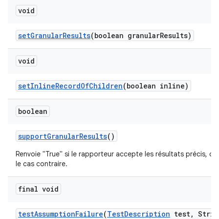
void
set
Granular
Results
(boolean granular
Results)
void
set
Inline
Record
Of
Children
(boolean inline)
boolean
support
Granular
Results
()
Renvoie "True" si le rapporteur accepte les résultats précis, ou
le cas contraire.
final void
test
Assumption
Failure
(
Test
Description
test
,
Strin