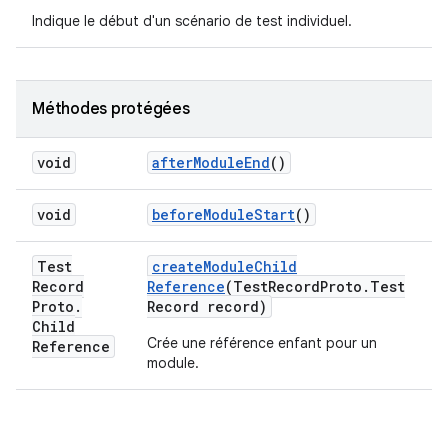
Indique le début d'un scénario de test individuel.
Méthodes protégées
void
after
Module
End
()
void
before
Module
Start
()
Test
create
Module
Child
Record
Reference
(Test
Record
Proto
.
Test
Proto
.
Record record)
Child
Crée une référence enfant pour un
Reference
module.