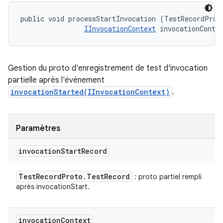
public void processStartInvocation (TestRecordProto
IInvocationContext
 invocationConte
Gestion du proto d'enregistrement de test d'invocation
partielle après l'événement
invocationStarted(IInvocationContext)
.
Paramètres
invocation
Start
Record
Test
Record
Proto
.
Test
Record
: proto partiel rempli
après invocationStart.
invocation
Context