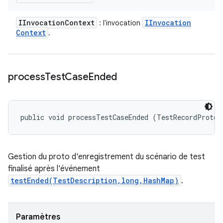
IInvocation
Context
IInvocation
: l'invocation
Context
.
process
Test
Case
Ended
public void processTestCaseEnded (TestRecordProto.
Gestion du proto d'enregistrement du scénario de test
finalisé après l'événement
testEnded(TestDescription,long,HashMap)
.
Paramètres