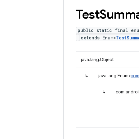
Test
Summa
public static final en
extends Enum<
TestSumm
java.lang.Object
↳
java.lang.Enum<
com
↳
com.androi