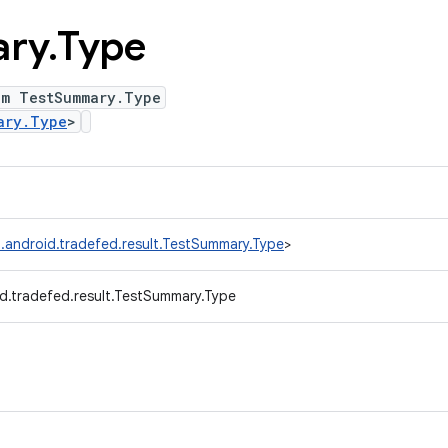
ry
.
Type
um TestSummary.Type
ary.Type
>
.android.tradefed.result.TestSummary.Type
>
d.tradefed.result.TestSummary.Type