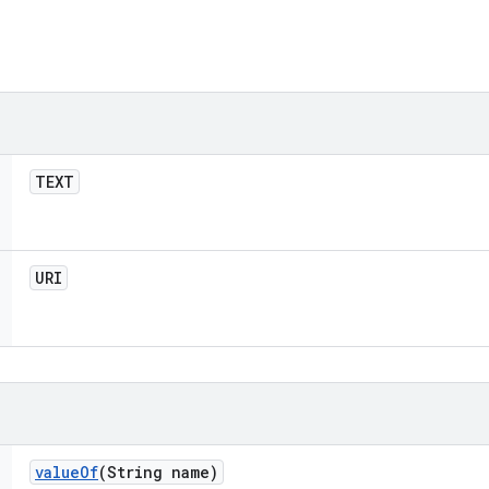
TEXT
URI
value
Of
(String name)