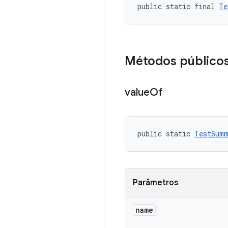
public static final 
Te
Métodos público
value
Of
public static 
TestSumm
Parâmetros
name