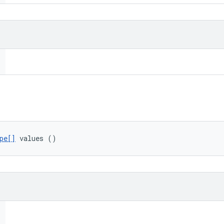
pe[]
 values ()