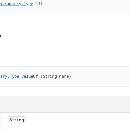
stSummary.Type
 URI
s
ary.Type
 valueOf (String name)
String