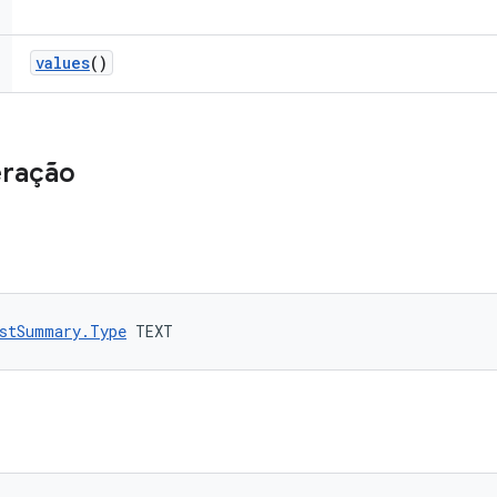
values
()
eração
stSummary.Type
 TEXT