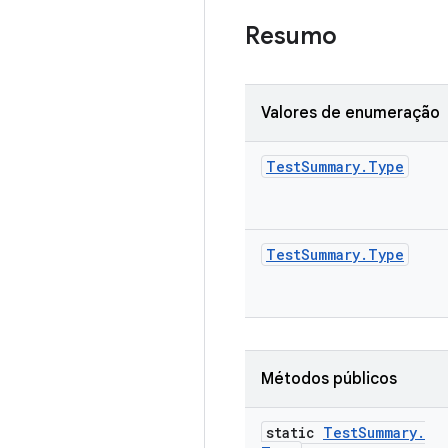
Resumo
Valores de enumeração
Test
Summary
.
Type
Test
Summary
.
Type
Métodos públicos
static
Test
Summary
.