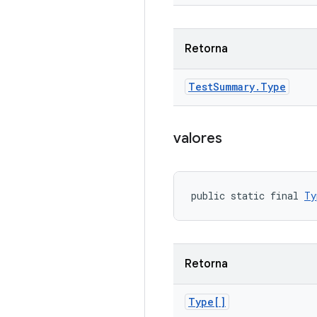
Retorna
Test
Summary
.
Type
valores
public static final 
Ty
Retorna
Type[]