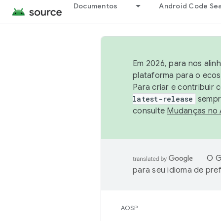
Documentos
Android Code Se
Em 2026, para nos alin
plataforma para o ecos
Para criar e contribuir
latest-release
sempre
consulte
Mudanças no
O G
para seu idioma de pre
AOSP