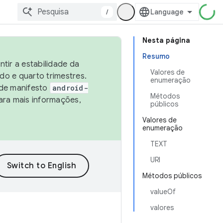
/
Nesta página
Resumo
tir a estabilidade da
Valores de
o e quarto trimestres.
enumeração
 de manifesto
android-
Métodos
ara mais informações,
públicos
Valores de
enumeração
TEXT
URI
Métodos públicos
valueOf
valores