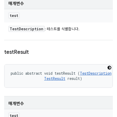
매개변수
test
Test
Description
: 테스트를 식별합니다.
test
Result
public abstract void testResult (
TestDescription
 te
TestResult
 result)
매개변수
test