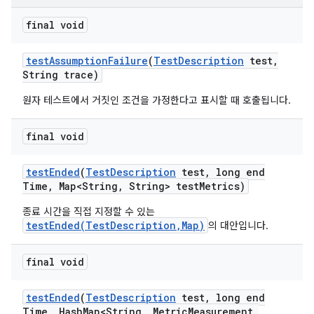
final void
test
Assumption
Failure
(
Test
Description
test
,
String trace)
원자 테스트에서 거짓인 조건을 가정한다고 표시할 때 호출됩니다.
final void
test
Ended
(
Test
Description
test
,
long end
Time
,
Map<String
,
String> test
Metrics)
종료 시간을 직접 지정할 수 있는
testEnded(TestDescription,Map)
의 대안입니다.
final void
test
Ended
(
Test
Description
test
,
long end
Time
,
Hash
Map<String
,
Metric
Measurement
.