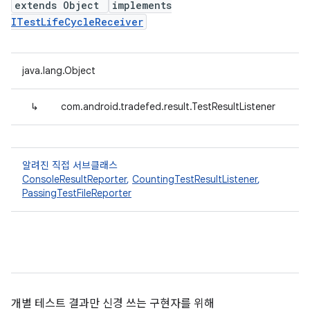
extends Object
implements
ITestLifeCycleReceiver
java.lang.Object
↳
com.android.tradefed.result.TestResultListener
알려진 직접 서브클래스
ConsoleResultReporter
,
CountingTestResultListener
,
PassingTestFileReporter
개별 테스트 결과만 신경 쓰는 구현자를 위해