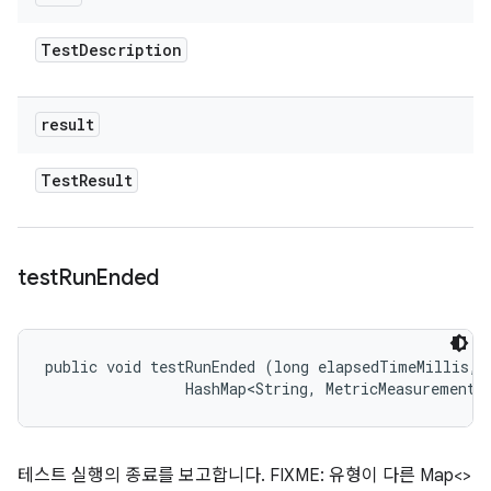
Test
Description
result
Test
Result
test
Run
Ended
public void testRunEnded (long elapsedTimeMillis, 

                HashMap<String, MetricMeasurement.
테스트 실행의 종료를 보고합니다. FIXME: 유형이 다른 Map<>