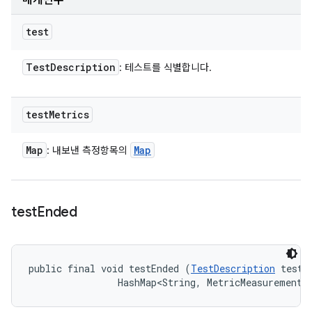
매개변수
test
Test
Description
: 테스트를 식별합니다.
test
Metrics
Map
Map
: 내보낸 측정항목의
test
Ended
public final void testEnded (
TestDescription
 test, 
                HashMap<String, MetricMeasurement.