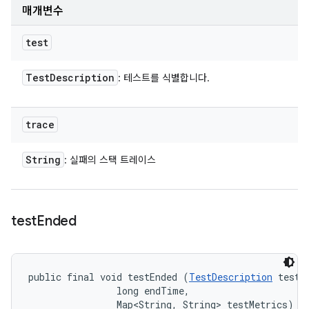
매개변수
test
Test
Description
: 테스트를 식별합니다.
trace
String
: 실패의 스택 트레이스
test
Ended
public final void testEnded (
TestDescription
 test, 
                long endTime, 

                Map<String, String> testMetrics)