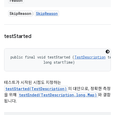
reason
Skip
Reason
Skip
Reason
:
test
Started
public final void testStarted (
TestDescription
 test
                long startTime)
테스트가 시작된 시점도 지정하는
testStarted(TestDescription)
의 대안으로, 정확한 측정
을 위해
testEnded(TestDescription,long,Map)
와 결합
됩니다.