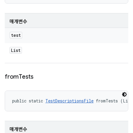
매개변수
test
List
from
Tests
public static 
TestDescriptionsFile
 fromTests (List
매개변수