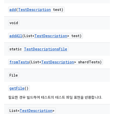
add
(
Test
Description
test)
void
add
All
(List<
Test
Description
> test)
static
Test
Descriptions
File
from
Tests
(List<
Test
Description
> shard
Tests)
File
get
File
()
필요한 경우 빌드하여 테스트의 테스트 파일 표현을 반환합니다.
List<
Test
Description
>