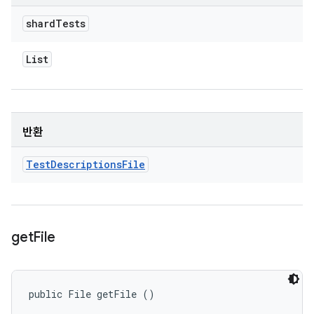
shard
Tests
List
반환
Test
Descriptions
File
get
File
public File getFile ()