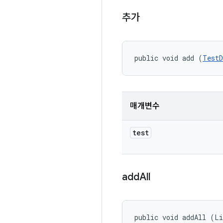
추가
public void add (
TestD
매개변수
test
add
All
public void addAll (Li