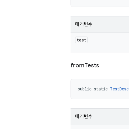
매개변수
test
from
Tests
public static 
TestDesc
매개변수