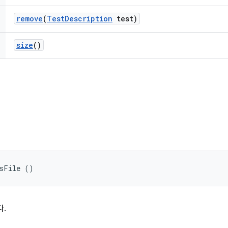
remove
(
Test
Description
test)
size
()
nsFile ()
다.