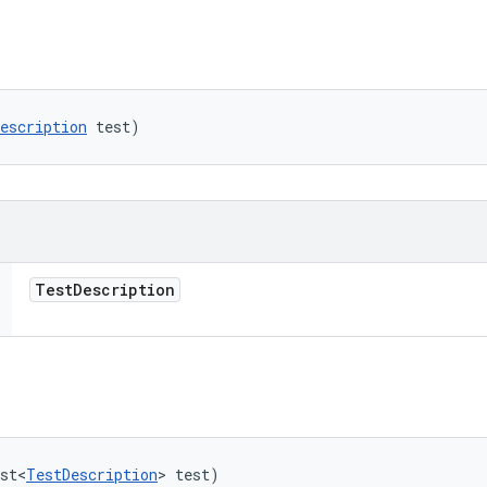
escription
 test)
Test
Description
st<
TestDescription
> test)