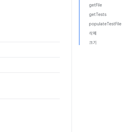
getFile
getTests
populateTestFile
삭제
크기