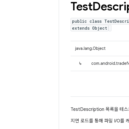
Test
Descri
public class TestDescri
extends Object
java.lang.Object
↳
com.android.tradefe
TestDescription 목록
지연 로드를 통해 파일 I/O를