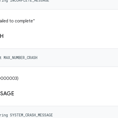
tring INCOMPLETE_MESSAGE
failed to complete"
SH
t MAX_NUMBER_CRASH
00000003)
SSAGE
ring SYSTEM_CRASH_MESSAGE