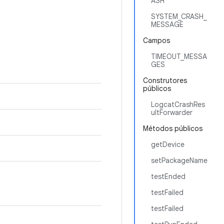
ASH
SYSTEM_CRASH_
MESSAGE
Campos
TIMEOUT_MESSA
GES
Construtores
públicos
LogcatCrashRes
ultForwarder
Métodos públicos
getDevice
setPackageName
testEnded
testFailed
testFailed