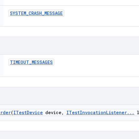
SYSTEM
_
CRASH
_
MESSAGE
TIMEOUT
_
MESSAGES
arder
(
ITest
Device
device
,
ITest
Invocation
Listener
.
.
.
l