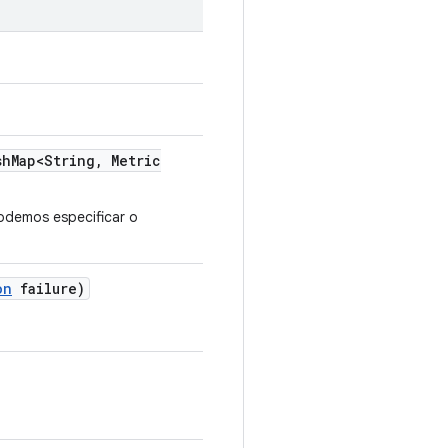
sh
Map<String
,
Metric
demos especificar o
on
failure)