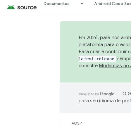
Documentos
Android Code Se
Em 2026, para nos alin
plataforma para o ecos
Para criar e contribuir
latest-release
sempre
consulte
Mudanças no
O G
para seu idioma de pre
AOSP