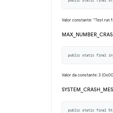
public static final S
Valor constante: "Test run 
MAX
_
NUMBER
_
CRA
public static final in
Valor da constante: 3 (0x
SYSTEM
_
CRASH
_
ME
public static final St