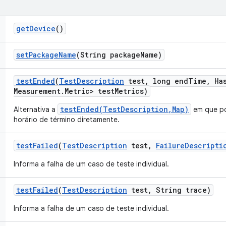
get
Device
()
set
Package
Name
(String package
Name)
test
Ended
(
Test
Description
test
,
long end
Time
,
Ha
Measurement
.
Metric> test
Metrics)
testEnded(TestDescription,Map)
Alternativa a
em que po
horário de término diretamente.
test
Failed
(
Test
Description
test
,
Failure
Descripti
Informa a falha de um caso de teste individual.
test
Failed
(
Test
Description
test
,
String trace)
Informa a falha de um caso de teste individual.