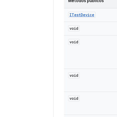
Métodos públicos
ITest
Device
void
void
void
void