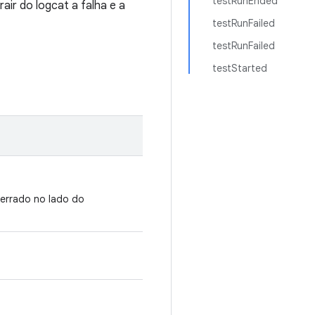
testRunEnded
air do logcat a falha e a
testRunFailed
testRunFailed
testStarted
errado no lado do