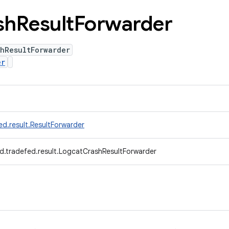
sh
Result
Forwarder
hResultForwarder
er
d.result.ResultForwarder
d.tradefed.result.LogcatCrashResultForwarder