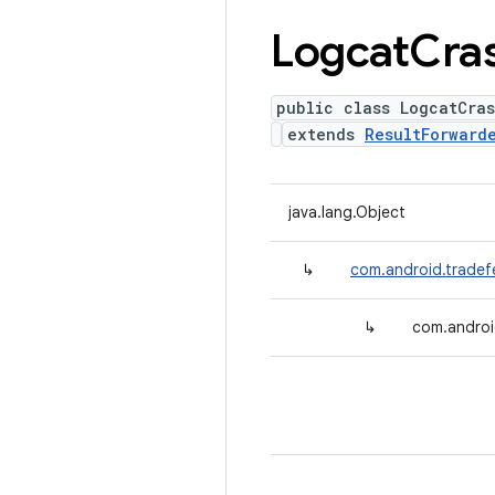
Logcat
Cra
public class LogcatCras
extends
ResultForward
java.lang.Object
↳
com.android.tradefe
↳
com.androi