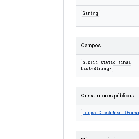
String
Campos
public static final
List<String>
Construtores públicos
Logcat
Crash
Result
Forw