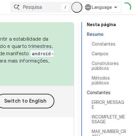
/
Nesta página
Resumo
tir a estabilidade da
Constantes
o e quarto trimestres.
 de manifesto
android-
Campos
ara mais informações,
Construtores
públicos
Métodos
públicos
Constantes
ERROR_MESSAG
E
INCOMPLETE_ME
SSAGE
MAX_NUMBER_CR