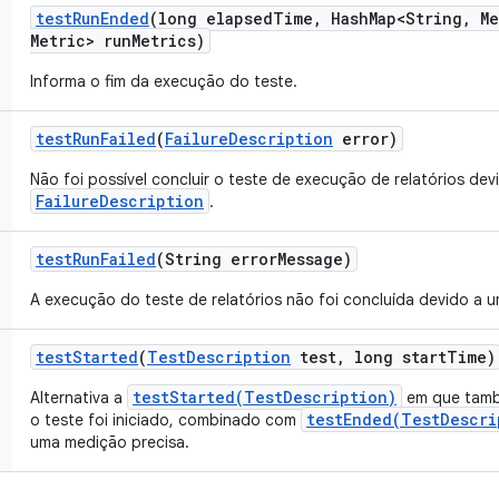
test
Run
Ended
(long elapsed
Time
,
Hash
Map<String
,
Me
Metric> run
Metrics)
Informa o fim da execução do teste.
test
Run
Failed
(
Failure
Description
error)
Não foi possível concluir o teste de execução de relatórios dev
FailureDescription
.
test
Run
Failed
(String error
Message)
A execução do teste de relatórios não foi concluída devido a um
test
Started
(
Test
Description
test
,
long start
Time)
testStarted(TestDescription)
Alternativa a
em que tamb
testEnded(TestDescri
o teste foi iniciado, combinado com
uma medição precisa.