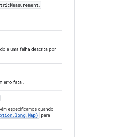
tric
Measurement
.
ido a uma falha descrita por
 erro fatal.
ém especificamos quando
ption,long,Map)
para