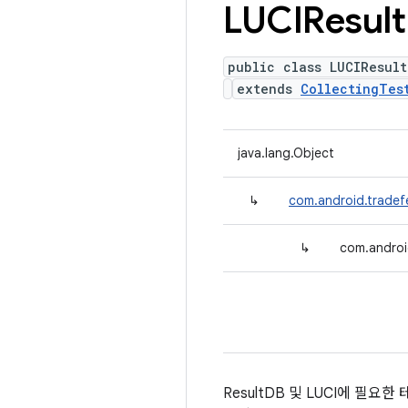
LUCIResult
public class LUCIResult
extends
CollectingTes
java.lang.Object
↳
com.android.tradefe
↳
com.androi
ResultDB 및 LUCI에 필요