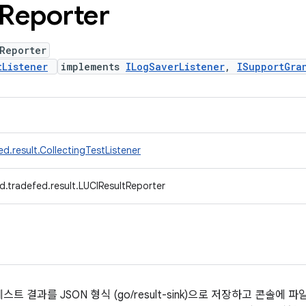
Reporter
Reporter
tListener
implements
ILogSaverListener
,
ISupportGra
d.result.CollectingTestListener
d.tradefed.result.LUCIResultReporter
한 테스트 결과를 JSON 형식 (go/result-sink)으로 저장하고 콘솔