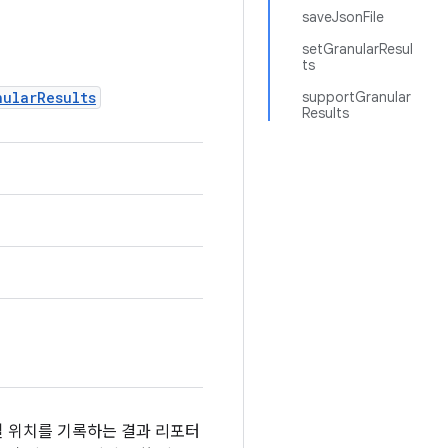
saveJsonFile
setGranularResul
ts
nularResults
supportGranular
Results
에 파일 위치를 기록하는 결과 리포터