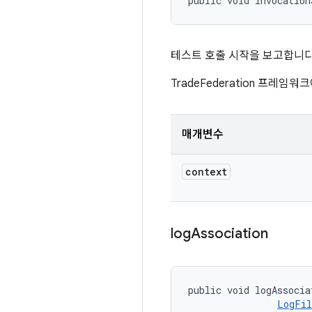
public void invocation
테스트 호출 시작을 보고합니다
TradeFederation 프
매개변수
context
log
Association
public void logAssocia
LogFil