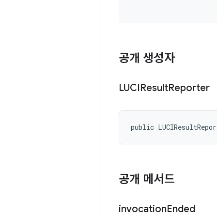
공개 생성자
LUCIResult
Reporter
public LUCIResultRepo
공개 메서드
invocation
Ended