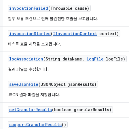
invocation
Failed
(Throwable cause)
일부 오류 조건으로 인해 불완전한 호출을 보고합니다.
invocation
Started
(
IInvocation
Context
context)
테스트 호출 시작을 보고합니다.
log
Association
(String data
Name
,
Log
File
log
File)
결과 파일을 수집합니다.
save
Json
File
(JSONObject json
Results)
JSON 결과 파일을 저장합니다.
set
Granular
Results
(boolean granular
Results)
support
Granular
Results
()