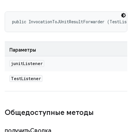
public InvocationToJUnitResultForwarder (TestListe
Параметры
junit
Listener
Test
Listener
Общедоступные методы
получитьСводка