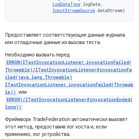
LogDataType
 logData, 

InputStreamSource
 dataStream)
Предоставляет соответствующие данные журнала
или отладочные данные из вызова теста.
Необходимо вызвать перед
ERROR(ITestInvocationListener.invocationFailed(
Throwable)/ITestInvocationListener#invocationFa
iled(java.lang.Throwable)
ITestInvocationListener.invocationFailed(Throwab
le))
или
ERROR(/ITestInvocationListener#invocationEnded(
long))
Фреймворк TradeFederation автоматически вызовет
этот метод, предоставив лог хоста и, если
применимо, лог устройства.