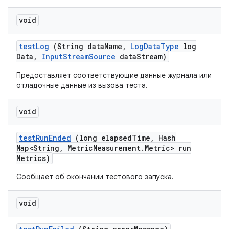
void
test
Log
(String data
Name
,
Log
Data
Type
log
Data
,
Input
Stream
Source
data
Stream)
Предоставляет соответствующие данные журнала или
отладочные данные из вызова теста.
void
test
Run
Ended
(long elapsed
Time
,
Hash
Map<String
,
Metric
Measurement
.
Metric> run
Metrics)
Сообщает об окончании тестового запуска.
void