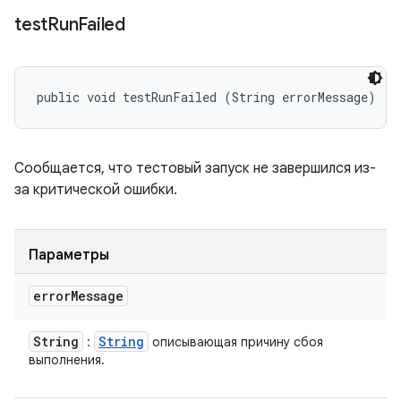
test
Run
Failed
public void testRunFailed (String errorMessage)
Сообщается, что тестовый запуск не завершился из-
за критической ошибки.
Параметры
error
Message
String
String
:
описывающая причину сбоя
выполнения.