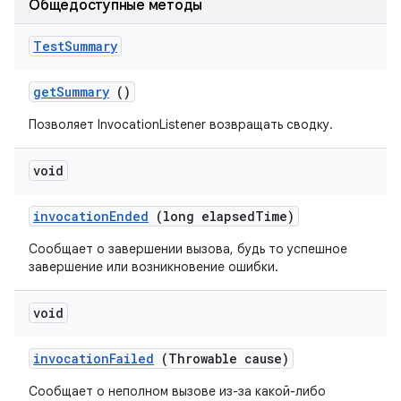
Общедоступные методы
Test
Summary
get
Summary
()
Позволяет InvocationListener возвращать сводку.
void
invocation
Ended
(long elapsed
Time)
Сообщает о завершении вызова, будь то успешное
завершение или возникновение ошибки.
void
invocation
Failed
(Throwable cause)
Сообщает о неполном вызове из-за какой-либо