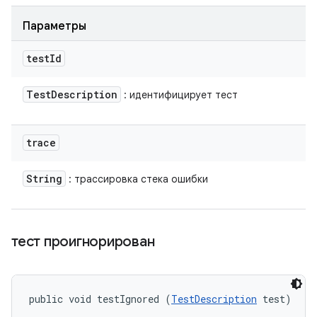
Параметры
test
Id
Test
Description
: идентифицирует тест
trace
String
: трассировка стека ошибки
тест проигнорирован
public void testIgnored (
TestDescription
 test)