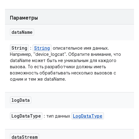
Параметры
data
Name
String
String
:
описательное имя данных.
Например, "device_logcat". Обратите внимание, что
dataName может быть не уникальным для каждого
вызова. То есть разработчики должны иметь
возможность обрабатывать несколько вызовов с
одним и тем же dataName.
log
Data
Log
Data
Type
Log
Data
Type
: тип данных
data
Stream