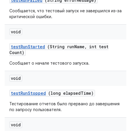
test
Run
Failed
(String error
Message)
Сообщается, что тестовый запуск не завершился из-за
критической ошибки.
void
test
Run
Started
(String run
Name
,
int test
Count)
Сообщает о начале тестового запуска.
void
test
Run
Stopped
(long elapsed
Time)
Тестирование отчетов было прервано до завершения
по запросу пользователя.
void