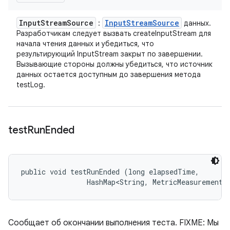
Input
Stream
Source
Input
Stream
Source
:
данных.
Разработчикам следует вызвать createInputStream для
начала чтения данных и убедиться, что
результирующий InputStream закрыт по завершении.
Вызывающие стороны должны убедиться, что источник
данных остается доступным до завершения метода
testLog.
test
Run
Ended
public void testRunEnded (long elapsedTime, 

                HashMap<String, MetricMeasurement.
Сообщает об окончании выполнения теста. FIXME: Мы