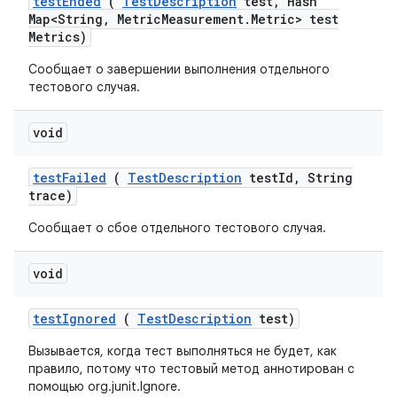
test
Ended
(
Test
Description
test
,
Hash
Map<String
,
Metric
Measurement
.
Metric> test
Metrics)
Сообщает о завершении выполнения отдельного
тестового случая.
void
test
Failed
(
Test
Description
test
Id
,
String
trace)
Сообщает о сбое отдельного тестового случая.
void
test
Ignored
(
Test
Description
test)
Вызывается, когда тест выполняться не будет, как
правило, потому что тестовый метод аннотирован с
помощью org.junit.Ignore.