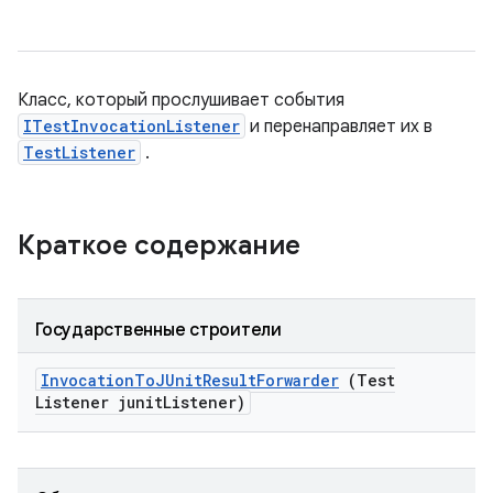
Класс, который прослушивает события
ITestInvocationListener
и перенаправляет их в
TestListener
.
Краткое содержание
Государственные строители
Invocation
To
JUnit
Result
Forwarder
(Test
Listener junit
Listener)