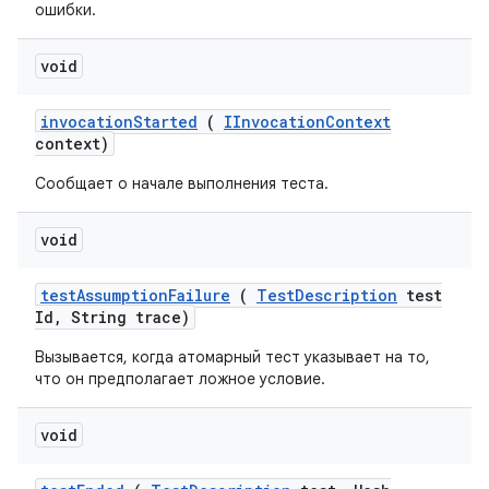
ошибки.
void
invocation
Started
(
IInvocation
Context
context)
Сообщает о начале выполнения теста.
void
test
Assumption
Failure
(
Test
Description
test
Id
,
String trace)
Вызывается, когда атомарный тест указывает на то,
что он предполагает ложное условие.
void