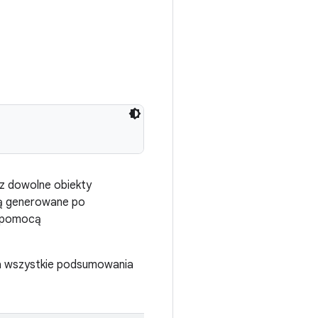
z dowolne obiekty
ą generowane po
a pomocą
a wszystkie podsumowania