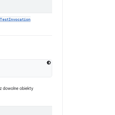
Test
Invocation
z dowolne obiekty