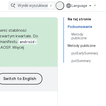
/
Na tej stronie
Podsumowanie
wnić stabilność
Metody
zwartym kwartale. Do
publiczne
 manifestu
android-
Metody publiczne
 AOSP. Więcej
putEarlySummary
putSummary