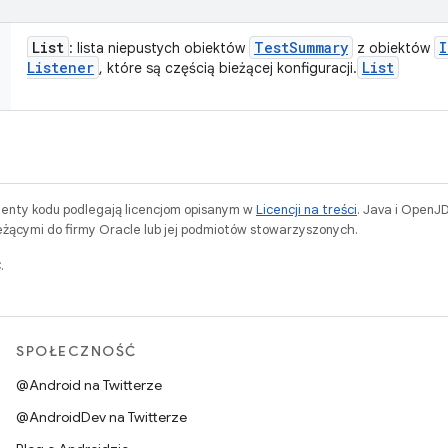
List
Test
Summary
I
: lista niepustych obiektów
z obiektów
Listener
List
, które są częścią bieżącej konfiguracji.
menty kodu podlegają licencjom opisanym w
Licencji na treści
. Java i OpenJ
ącymi do firmy Oracle lub jej podmiotów stowarzyszonych.
.
SPOŁECZNOŚĆ
@Android na Twitterze
@AndroidDev na Twitterze