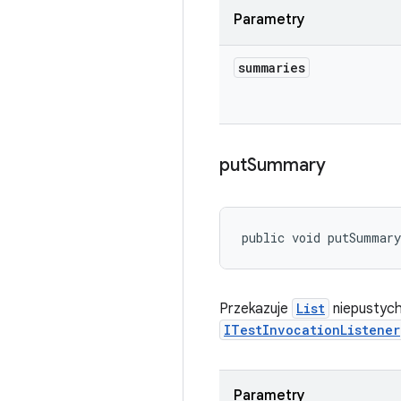
Parametry
summaries
put
Summary
public void putSummar
Przekazuje
List
niepustyc
ITestInvocationListener
Parametry