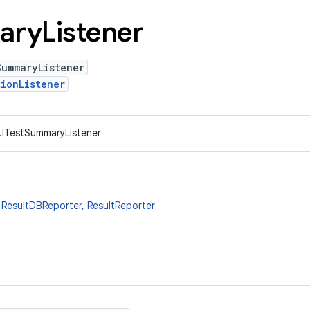
ary
Listener
SummaryListener
ionListener
t.ITestSummaryListener
,
ResultDBReporter
,
ResultReporter