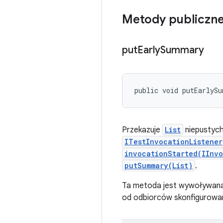
Metody publiczn
put
Early
Summary
public void putEarlyS
Przekazuje
List
niepustyc
ITestInvocationListener
invocationStarted(IInv
putSummary(List)
.
Ta metoda jest wywoływan
od odbiorców skonfigurowan