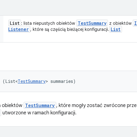
List
Test
Summary
I
: lista niepustych obiektów
z obiektów
Listener
List
, które są częścią bieżącej konfiguracji.
y (List<
TestSummary
> summaries)
h obiektów
TestSummary
, które mogły zostać zwrócone prze
utworzone w ramach konfiguracji.