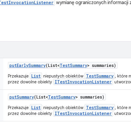
TestInvocationListener
wymianę ograniczonych informacj
put
Early
Summary
(List<
Test
Summary
> summaries)
List
TestSummary
Przekazuje
niepustych obiektów
, które
ITestInvocationListener
przez dowolne obiekty
utworzon
put
Summary
(List<
Test
Summary
> summaries)
List
TestSummary
Przekazuje
niepustych obiektów
, które
ITestInvocationListener
przez dowolne obiekty
utworzon