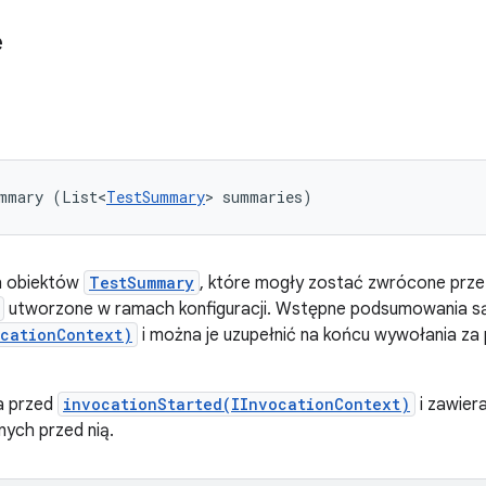
e
ummary (List<
TestSummary
> summaries)
h obiektów
TestSummary
, które mogły zostać zwrócone prze
utworzone w ramach konfiguracji. Wstępne podsumowania s
ocationContext)
i można je uzupełnić na końcu wywołania z
a przed
invocationStarted(IInvocationContext)
i zawier
ych przed nią.