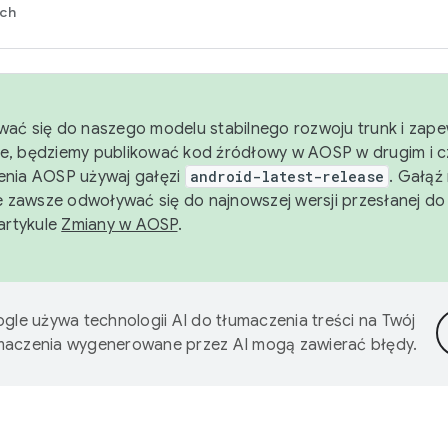
rch
wać się do naszego modelu stabilnego rozwoju trunk i zape
e, będziemy publikować kod źródłowy w AOSP w drugim i c
enia AOSP używaj gałęzi
android-latest-release
. Gałąź
 zawsze odwoływać się do najnowszej wersji przesłanej do
 artykule
Zmiany w AOSP
.
gle używa technologii AI do tłumaczenia treści na Twój
umaczenia wygenerowane przez AI mogą zawierać błędy.