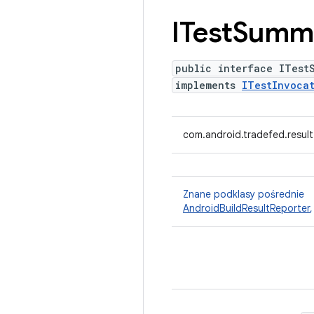
ITest
Summ
public interface ITest
implements
ITestInvocat
com.android.tradefed.resul
Znane podklasy pośrednie
AndroidBuildResultReporter