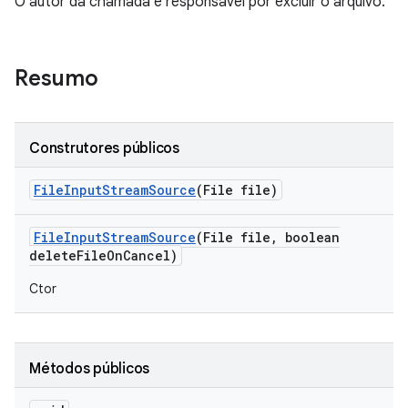
O autor da chamada é responsável por excluir o arquivo.
Resumo
Construtores públicos
File
Input
Stream
Source
(File file)
File
Input
Stream
Source
(File file
,
boolean
delete
File
On
Cancel)
Ctor
Métodos públicos