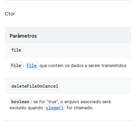
Ctor
Parâmetros
file
File
File
:
que contém os dados a serem transmitidos
delete
File
On
Cancel
boolean
: se for "true", o arquivo associado será
close(
)
excluído quando
for chamado.