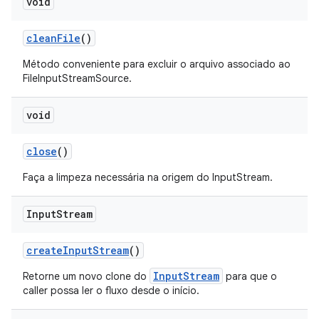
void
clean
File
()
Método conveniente para excluir o arquivo associado ao
FileInputStreamSource.
void
close
()
Faça a limpeza necessária na origem do InputStream.
Input
Stream
create
Input
Stream
()
InputStream
Retorne um novo clone do
para que o
caller possa ler o fluxo desde o início.