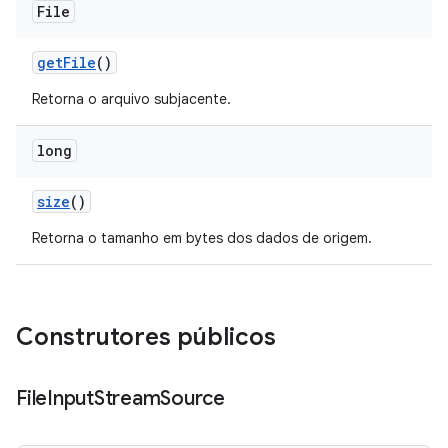
File
get
File
()
Retorna o arquivo subjacente.
long
size
()
Retorna o tamanho em bytes dos dados de origem.
Construtores públicos
File
Input
Stream
Source