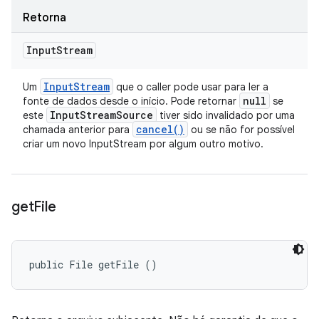
Retorna
Input
Stream
Input
Stream
Um
que o caller pode usar para ler a
null
fonte de dados desde o início. Pode retornar
se
Input
Stream
Source
este
tiver sido invalidado por uma
cancel(
)
chamada anterior para
ou se não for possível
criar um novo InputStream por algum outro motivo.
get
File
public File getFile ()