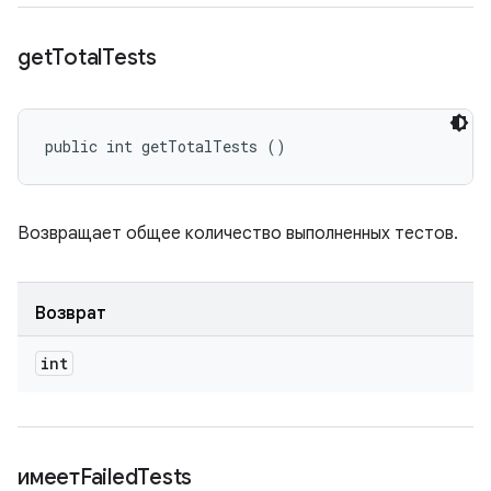
get
Total
Tests
public int getTotalTests ()
Возвращает общее количество выполненных тестов.
Возврат
int
имеетFailed
Tests