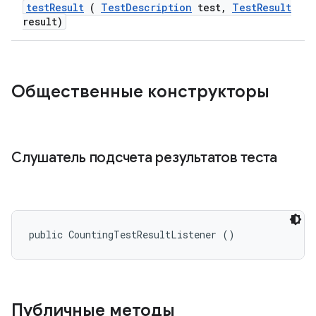
test
Result
(
Test
Description
test
,
Test
Result
result)
Общественные конструкторы
Слушатель подсчета результатов теста
public CountingTestResultListener ()
Публичные методы