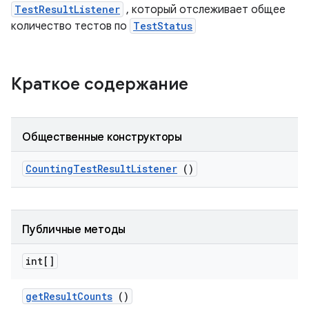
TestResultListener
, который отслеживает общее
количество тестов по
TestStatus
Краткое содержание
Общественные конструкторы
Counting
Test
Result
Listener
()
Публичные методы
int[]
get
Result
Counts
()