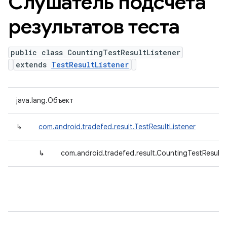
Слушатель подсчета
результатов теста
public class CountingTestResultListener
extends
TestResultListener
java.lang.Объект
↳
com.android.tradefed.result.TestResultListener
↳
com.android.tradefed.result.CountingTestResultL