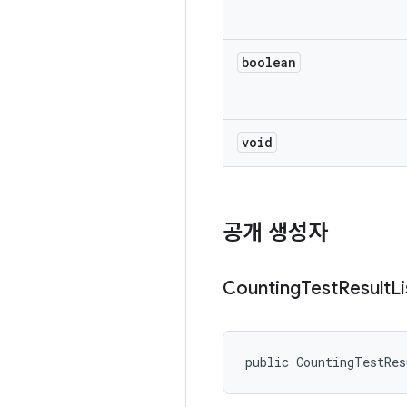
boolean
void
공개 생성자
Counting
Test
Result
L
public CountingTestRe