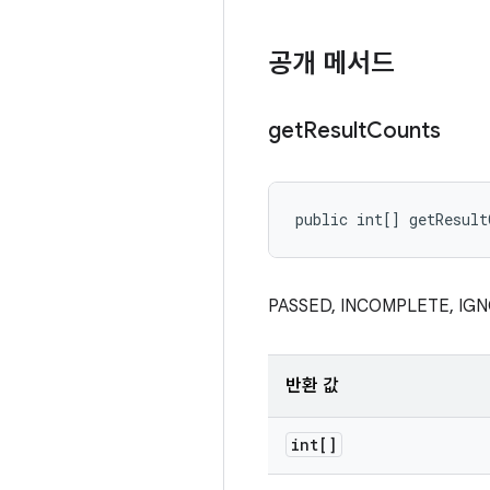
공개 메서드
get
Result
Counts
public int[] getResult
PASSED, INCOMPLETE, 
반환 값
int[]