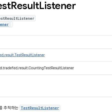
est
Result
Listener
stResultListener
tener
d.result.TestResultListener
d.tradefed.result.CountingTestResultListener
수를 추적하는
TestResultListener