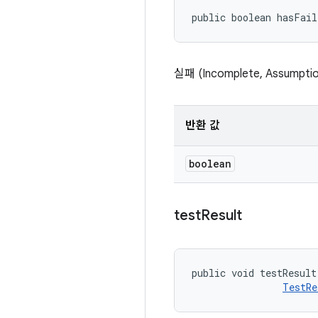
public boolean hasFai
실패 (Incomplete, Assum
반환 값
boolean
test
Result
public void testResult
TestRe