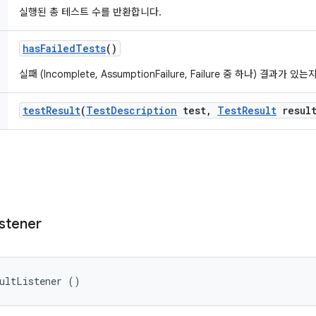
실행된 총 테스트 수를 반환합니다.
has
Failed
Tests
()
실패 (Incomplete, AssumptionFailure, Failure 중 하나) 결
test
Result
(
Test
Description
test
,
Test
Result
result
istener
sultListener ()