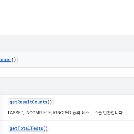
tener
()
get
Result
Counts
()
PASSED, INCOMPLETE, IGNORED 등의 테스트 수를 반환합니다.
get
Total
Tests
()