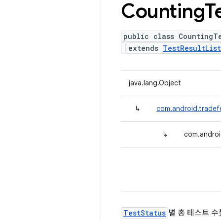
Counting
T
public class CountingTe
extends
TestResultLis
java.lang.Object
↳
com.android.tradefe
↳
com.androi
TestStatus
별 총 테스트 