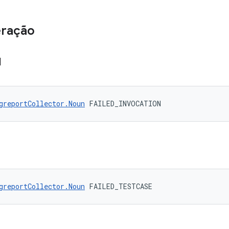
eração
N
greportCollector.Noun
 FAILED_INVOCATION
greportCollector.Noun
 FAILED_TESTCASE