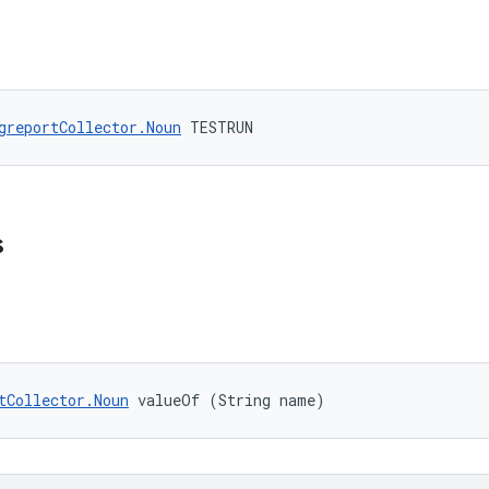
greportCollector.Noun
 TESTRUN
s
tCollector.Noun
 valueOf (String name)