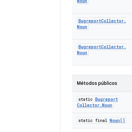
Noun
Bugreport
Collector
.
Noun
Bugreport
Collector
.
Noun
Métodos públicos
static
Bugreport
Collector
.
Noun
static final
Noun[]