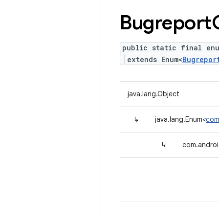
Bugreport
public static final en
extends Enum<
Bugrepor
java.lang.Object
↳
java.lang.Enum<
com
↳
com.androi