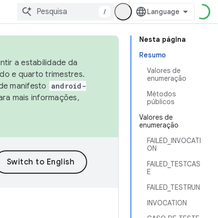
/
Nesta página
Resumo
tir a estabilidade da
Valores de
o e quarto trimestres.
enumeração
 de manifesto
android-
Métodos
ara mais informações,
públicos
Valores de
enumeração
FAILED_INVOCATI
ON
FAILED_TESTCAS
E
FAILED_TESTRUN
INVOCATION