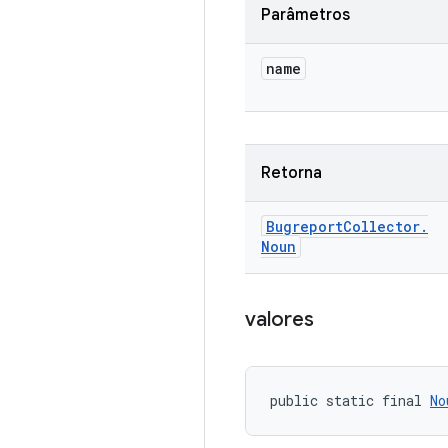
Parâmetros
name
Retorna
Bugreport
Collector
.
Noun
valores
public static final 
No