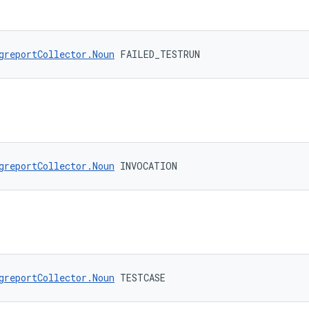
greportCollector.Noun
 FAILED_TESTRUN
greportCollector.Noun
 INVOCATION
greportCollector.Noun
 TESTCASE