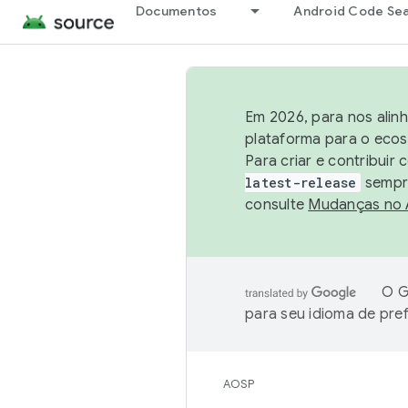
Documentos
Android Code Se
Em 2026, para nos alin
plataforma para o ecos
Para criar e contribuir
latest-release
sempre
consulte
Mudanças no
O G
para seu idioma de pre
AOSP