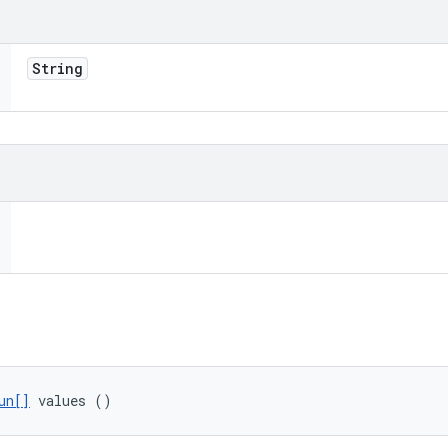
String
un[]
 values ()