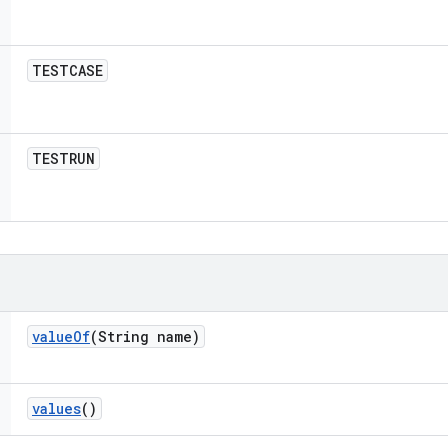
TESTCASE
TESTRUN
value
Of
(String name)
values
()