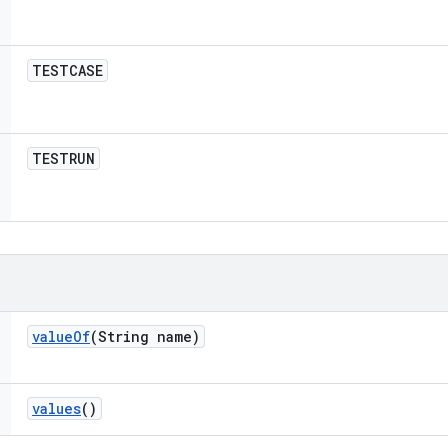
TESTCASE
TESTRUN
value
Of
(String name)
values
()