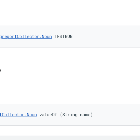
greportCollector.Noun
 TESTRUN
e
tCollector.Noun
 valueOf (String name)