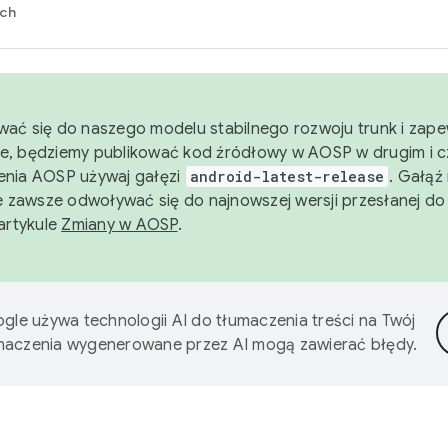
rch
wać się do naszego modelu stabilnego rozwoju trunk i zape
e, będziemy publikować kod źródłowy w AOSP w drugim i c
enia AOSP używaj gałęzi
android-latest-release
. Gałąź
 zawsze odwoływać się do najnowszej wersji przesłanej do
 artykule
Zmiany w AOSP
.
gle używa technologii AI do tłumaczenia treści na Twój
umaczenia wygenerowane przez AI mogą zawierać błędy.