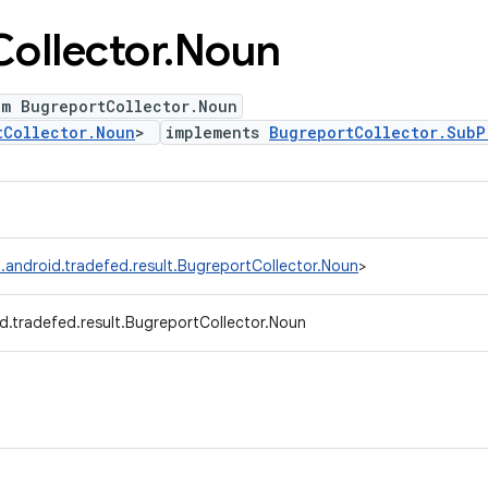
Collector
.
Noun
um BugreportCollector.Noun
tCollector.Noun
>
implements
BugreportCollector.SubP
.android.tradefed.result.BugreportCollector.Noun
>
d.tradefed.result.BugreportCollector.Noun