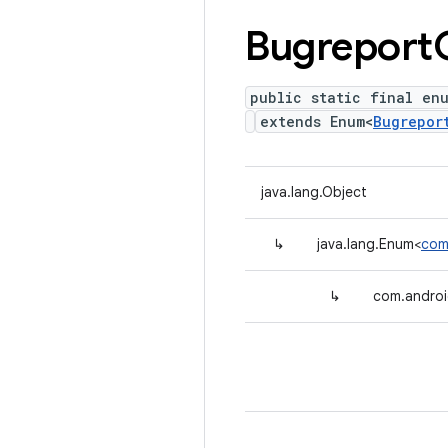
Bugreport
public static final en
extends Enum<
Bugrepor
java.lang.Object
↳
java.lang.Enum<
com
↳
com.androi