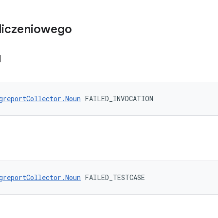
liczeniowego
N
greportCollector.Noun
 FAILED_INVOCATION
greportCollector.Noun
 FAILED_TESTCASE