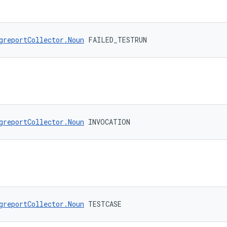
greportCollector.Noun
 FAILED_TESTRUN
greportCollector.Noun
 INVOCATION
greportCollector.Noun
 TESTCASE