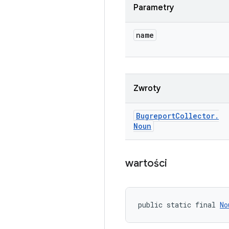
Parametry
name
Zwroty
Bugreport
Collector
.
Noun
wartości
public static final 
No