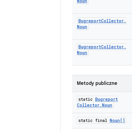
Noun
Bugreport
Collector
.
Noun
Bugreport
Collector
.
Noun
Metody publiczne
static
Bugreport
Collector
.
Noun
static final
Noun[]