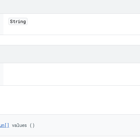
String
un[]
 values ()