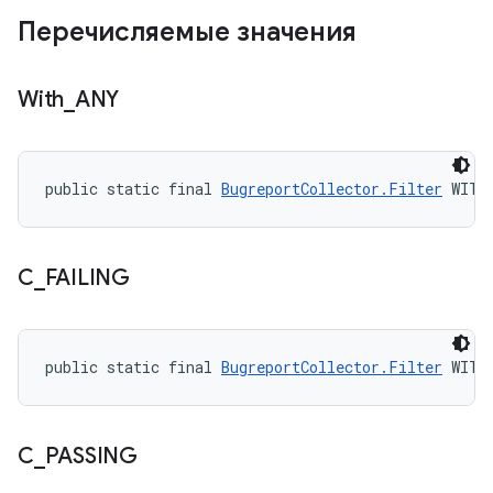
Перечисляемые значения
With
_
ANY
public static final 
BugreportCollector.Filter
 WITH
С
_
FAILING
public static final 
BugreportCollector.Filter
 WITH
С
_
PASSING