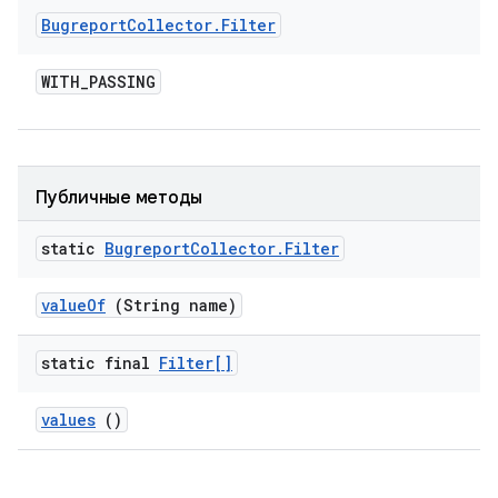
Bugreport
Collector
.
Filter
WITH
_
PASSING
Публичные методы
static
Bugreport
Collector
.
Filter
value
Of
(String name)
static final
Filter[]
values
()