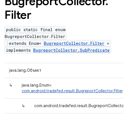
Bugreport
Collector
.
Filter
public static final enum
BugreportCollector.Filter
extends Enum<
BugreportCollector.Filter
>
implements
BugreportCollector.SubPredicate
java.lang.Объект
↳
java.lang.Enum<
com.android.tradefed.result.BugreportCollector.Filter
>
↳
com.android.tradefed.result.BugreportCollector.Fi