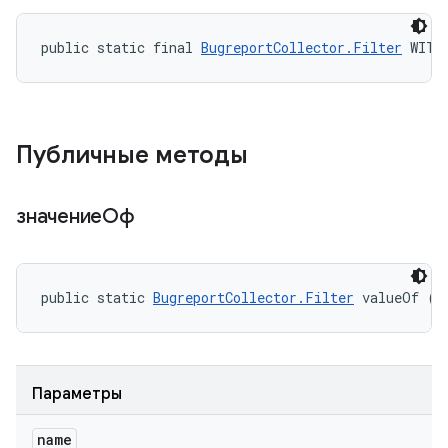
public static final 
BugreportCollector.Filter
 WITH
Публичные методы
значениеОф
public static 
BugreportCollector.Filter
 valueOf (S
Параметры
name