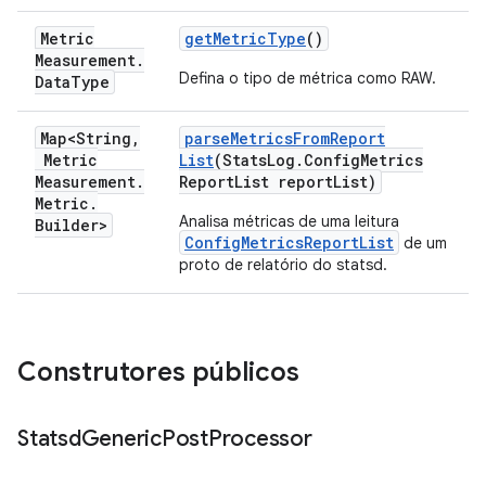
Metric
get
Metric
Type
()
Measurement
.
Defina o tipo de métrica como RAW.
Data
Type
Map<String
,
parse
Metrics
From
Report
Metric
List
(Stats
Log
.
Config
Metrics
Measurement
.
Report
List report
List)
Metric
.
Analisa métricas de uma leitura
Builder>
ConfigMetricsReportList
de um
proto de relatório do statsd.
Construtores públicos
Statsd
Generic
Post
Processor