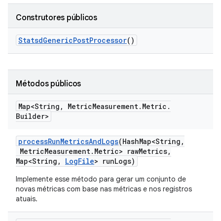
Construtores públicos
Statsd
Generic
Post
Processor
()
Métodos públicos
Map<String
,
Metric
Measurement
.
Metric
.
Builder>
process
Run
Metrics
And
Logs
(Hash
Map<String
,
Metric
Measurement
.
Metric> raw
Metrics
,
Map<String
,
Log
File
> run
Logs)
Implemente esse método para gerar um conjunto de
novas métricas com base nas métricas e nos registros
atuais.