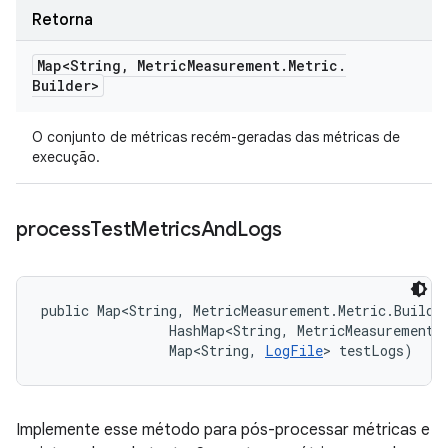
Retorna
Map<String
,
Metric
Measurement
.
Metric
.
Builder>
O conjunto de métricas recém-geradas das métricas de
execução.
process
Test
Metrics
And
Logs
public Map<String, MetricMeasurement.Metric.Builde
                HashMap<String, MetricMeasurement.M
                Map<String, 
LogFile
> testLogs)
Implemente esse método para pós-processar métricas e