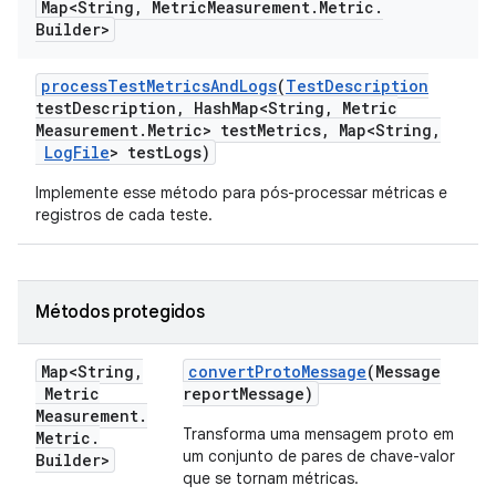
Map<String
,
Metric
Measurement
.
Metric
.
Builder>
process
Test
Metrics
And
Logs
(
Test
Description
test
Description
,
Hash
Map<String
,
Metric
Measurement
.
Metric> test
Metrics
,
Map<String
,
Log
File
> test
Logs)
Implemente esse método para pós-processar métricas e
registros de cada teste.
Métodos protegidos
Map<String
,
convert
Proto
Message
(Message
Metric
report
Message)
Measurement
.
Transforma uma mensagem proto em
Metric
.
um conjunto de pares de chave-valor
Builder>
que se tornam métricas.