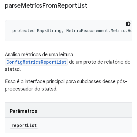
parse
Metrics
From
Report
List
protected Map<String, MetricMeasurement.Metric.Bui
Analisa métricas de uma leitura
ConfigMetricsReportList
de um proto de relatório do
statsd.
Essa é a interface principal para subclasses desse pós-
processador do statsd.
Parâmetros
report
List