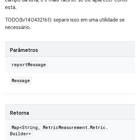
campo da lista, e é mais fácil ler se ele aparecer como
está.
TODO(b/140432161): separe isso em uma utilidade se
necessário.
Parâmetros
report
Message
Message
Retorna
Map<String
,
Metric
Measurement
.
Metric
.
Builder>