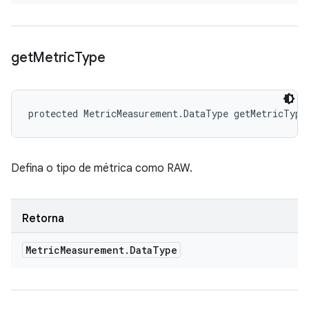
get
Metric
Type
protected MetricMeasurement.DataType getMetricType
Defina o tipo de métrica como RAW.
Retorna
Metric
Measurement
.
Data
Type