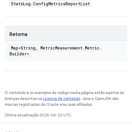
Stats
Log
.
Config
Metrics
Report
List
Retorna
Map<String
,
Metric
Measurement
.
Metric
.
Builder>
O conteúdo e os exemplos de código nesta página estão sujeitos às
licenças descritas na
Licença de conteúdo
. Java e OpenJDK são
marcas registradas da Oracle e/ou suas afiliadas.
Última atualização 2026-06-22 UTC.