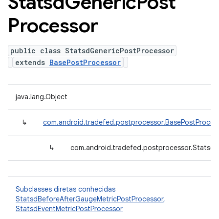
Statsd
Generic
Post
Processor
public class StatsdGenericPostProcessor
extends
BasePostProcessor
java.lang.Object
↳
com.android.tradefed.postprocessor.BasePostProces
↳
com.android.tradefed.postprocessor.Statsd
Subclasses diretas conhecidas
StatsdBeforeAfterGaugeMetricPostProcessor
,
StatsdEventMetricPostProcessor