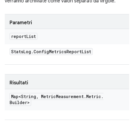
verranno archiviate come valori separati da virgole.
Parametri
report
List
Stats
Log
.
Config
Metrics
Report
List
Risultati
Map<String
,
Metric
Measurement
.
Metric
.
Builder>