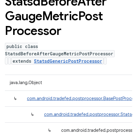
Statsd
Before
After
Gauge
Metric
Post
Processor
public class
StatsdBeforeAfterGaugeMetricPostProcessor
extends
StatsdGenericPostProcessor
java.lang.Object
↳
com.android.tradefed.postprocessor.BasePostProces
↳
com.android.tradefed.postprocessor.Statsd
↳
com.android.tradefed.postprocessor