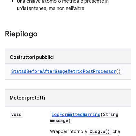
Una chiave atomo o metrica è presente in
un'istantanea, ma non nell'altra
Riepilogo
Costruttori pubblici
Statsd
Before
After
Gauge
Metric
Post
Processor
()
Metodi protetti
void
log
Formatted
Warning
(String
message)
CLog.w()
Wrapper intorno a
che