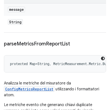
message
String
parse
Metrics
From
Report
List
protected Map<String, MetricMeasurement.Metric.Bui
Analizza le metriche del misuratore da
ConfigMetricsReportList
utilizzando i formattatori
atom.
Le metriche evento che generano chiavi duplicate