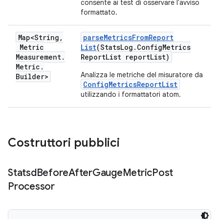
consente ai test di osservare l'avviso
formattato.
Map<String
,
parse
Metrics
From
Report
Metric
List
(Stats
Log
.
Config
Metrics
Measurement
.
Report
List report
List)
Metric
.
Analizza le metriche del misuratore da
Builder>
ConfigMetricsReportList
utilizzando i formattatori atom.
Costruttori pubblici
Statsd
Before
After
Gauge
Metric
Post
Processor