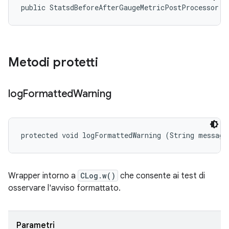
public StatsdBeforeAfterGaugeMetricPostProcessor (
Metodi protetti
log
Formatted
Warning
protected void logFormattedWarning (String message
Wrapper intorno a
CLog.w()
che consente ai test di
osservare l'avviso formattato.
Parametri