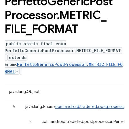
Perfetto
Generic
Post
Processor
.
METRIC
_
FILE
_
FORMAT
public static final enum
PerfettoGenericPostProcessor.METRIC_FILE_FORMAT
extends
Enum<
PerfettoGenericPostProcessor.METRIC_FILE_FO
RMAT
>
java.lang.Object
↳
java.lang.Enum<
com.android.tradefed.postprocessor.
↳
com.android.tradefed.postprocessor.Perfet