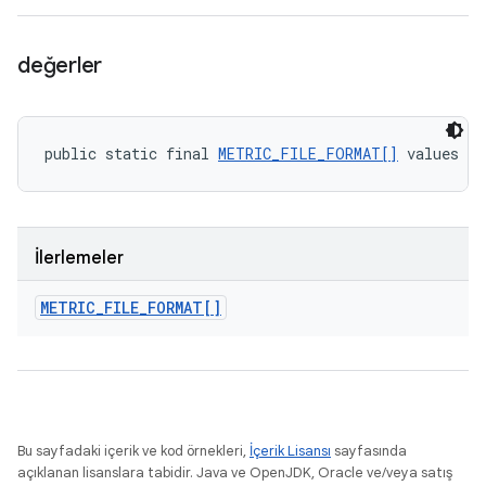
değerler
public static final 
METRIC_FILE_FORMAT[]
 values (
İlerlemeler
METRIC
_
FILE
_
FORMAT[]
Bu sayfadaki içerik ve kod örnekleri,
İçerik Lisansı
sayfasında
açıklanan lisanslara tabidir. Java ve OpenJDK, Oracle ve/veya satış