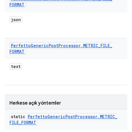
FORMAT
json
Perfetto
Generic
Post
Processor
.
METRIC
_
FILE
_
FORMAT
text
Herkese açık yöntemler
static
Perfetto
Generic
Post
Processor
.
METRIC
_
FILE
_
FORMAT