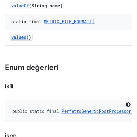
value
Of
(String name)
static final
METRIC
_
FILE
_
FORMAT[]
values
()
Enum değerleri
ikili
public static final 
PerfettoGenericPostProcessor.M
json