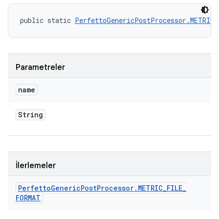
public static 
PerfettoGenericPostProcessor.METRIC
Parametreler
name
String
İlerlemeler
Perfetto
Generic
Post
Processor
.
METRIC
_
FILE
_
FORMAT