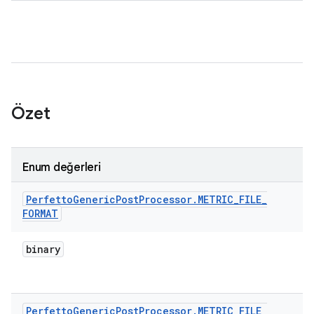
Özet
Enum değerleri
Perfetto
Generic
Post
Processor
.
METRIC
_
FILE
_
FORMAT
binary
Perfetto
Generic
Post
Processor
.
METRIC
_
FILE
_