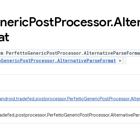
neric
Post
Processor
.
Alte
at
m PerfettoGenericPostProcessor.AlternativeParseForma
oGenericPostProcessor.AlternativeParseFormat
>
android.tradefed.postprocessor.PerfettoGenericPostProcessor.Alte
adefed.postprocessor.PerfettoGenericPostProcessor.AlternativePa