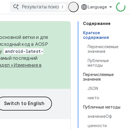
/
Содержание
Краткое
основной ветки и для
содержание
исходный код в AOSP
Перечисляемые
ку
android-latest-
значения
 самый последний
Публичные
здел «Изменения в
методы
Перечисляемые
значения
JSON
никто
Публичные методы
значениеОф
ценности