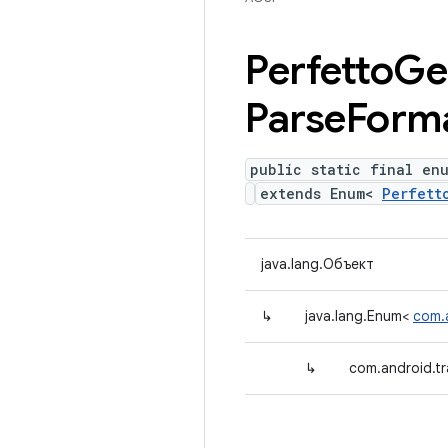
Perfetto
Ge
Parse
Form
public static final enu
extends Enum<
Perfett
java.lang.Объект
↳
java.lang.Enum<
com.
↳
com.android.tr