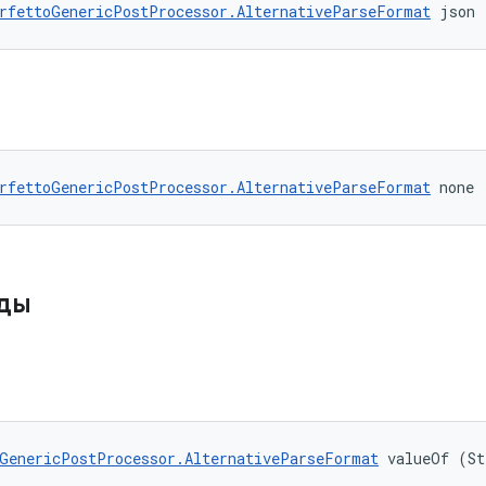
rfettoGenericPostProcessor.AlternativeParseFormat
 json
rfettoGenericPostProcessor.AlternativeParseFormat
 none
оды
GenericPostProcessor.AlternativeParseFormat
 valueOf (St