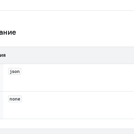
жание
ния
json
none