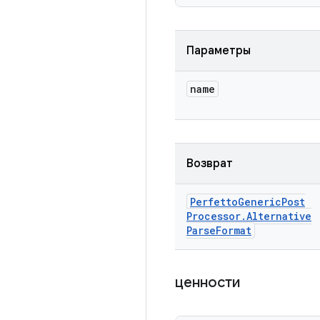
Параметры
name
Возврат
Perfetto
Generic
Post
Processor
.
Alternative
Parse
Format
ценности