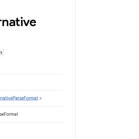
rnative
t
rnativeParseFormat
>
rseFormat