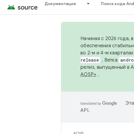
Документация
Поиск кода And
Начиная с 2026 года, 
обеспечения стабильн
во 2-м и 4-м квартала
release
. Ветка
andro
релиз, выпущенный в 
AOSP»
.
Эта
API
.
AOSP