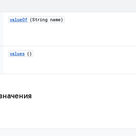
value
Of
(String name)
values
()
значения