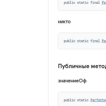
public static final 
Pe
никто
public static final 
Pe
Публичные мет
значениеОф
public static 
Perfetto