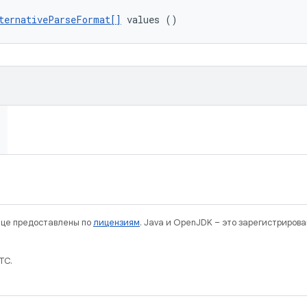
ternativeParseFormat[]
 values ()
нице предоставлены по
лицензиям
. Java и OpenJDK – это зарегистриров
TC.