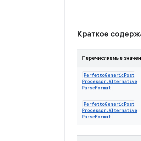
Краткое содер
Перечисляемые значе
Perfetto
Generic
Post
Processor
.
Alternative
Parse
Format
Perfetto
Generic
Post
Processor
.
Alternative
Parse
Format