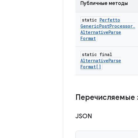
Публичные методы
static
Perfetto
Generic
Post
Processor
.
Alternative
Parse
Format
static final
Alternative
Parse
Format[]
Перечисляемые 
JSON