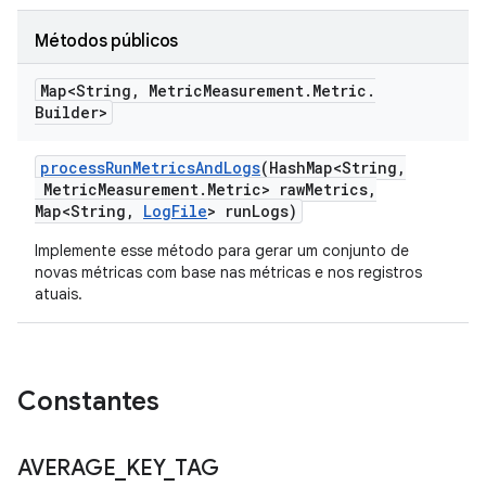
Métodos públicos
Map<String
,
Metric
Measurement
.
Metric
.
Builder>
process
Run
Metrics
And
Logs
(Hash
Map<String
,
Metric
Measurement
.
Metric> raw
Metrics
,
Map<String
,
Log
File
> run
Logs)
Implemente esse método para gerar um conjunto de
novas métricas com base nas métricas e nos registros
atuais.
Constantes
AVERAGE
_
KEY
_
TAG