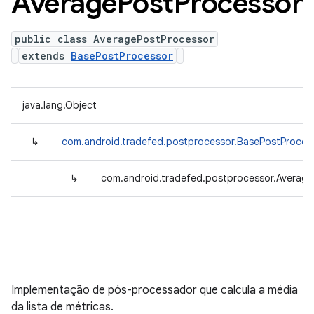
Average
Post
Processor
public class AveragePostProcessor
extends
BasePostProcessor
java.lang.Object
↳
com.android.tradefed.postprocessor.BasePostProces
↳
com.android.tradefed.postprocessor.Averag
Implementação de pós-processador que calcula a média
da lista de métricas.