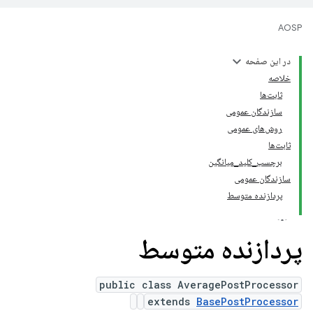
AOSP
در این صفحه
خلاصه
ثابت‌ها
سازندگان عمومی
روش‌های عمومی
ثابت‌ها
برچسب_کلید_میانگین
سازندگان عمومی
پردازنده متوسط
پردازنده متوسط
public class AveragePostProcessor
extends
BasePostProcessor