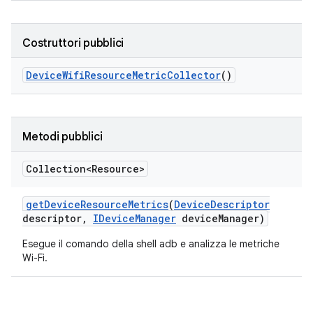
Costruttori pubblici
Device
Wifi
Resource
Metric
Collector
()
Metodi pubblici
Collection<Resource>
get
Device
Resource
Metrics
(
Device
Descriptor
descriptor
,
IDevice
Manager
device
Manager)
Esegue il comando della shell adb e analizza le metriche
Wi-Fi.