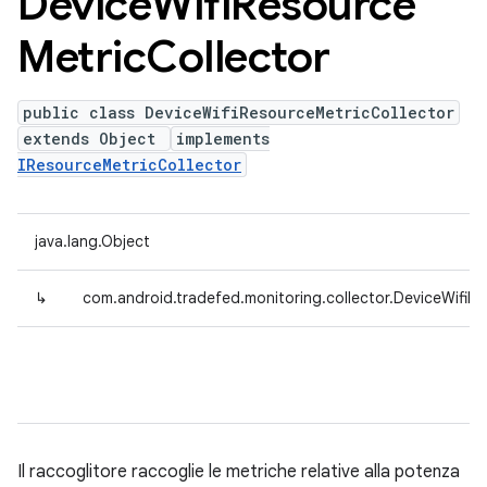
Device
Wifi
Resource
Metric
Collector
public class DeviceWifiResourceMetricCollector
extends Object
implements
IResourceMetricCollector
java.lang.Object
↳
com.android.tradefed.monitoring.collector.DeviceWifiR
Il raccoglitore raccoglie le metriche relative alla potenza