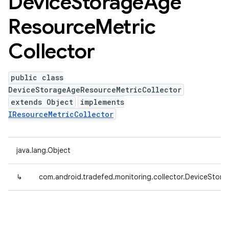
Device
Storage
Age
Resource
Metric
Collector
public class
DeviceStorageAgeResourceMetricCollector
extends Object
implements
IResourceMetricCollector
java.lang.Object
↳
com.android.tradefed.monitoring.collector.DeviceStor