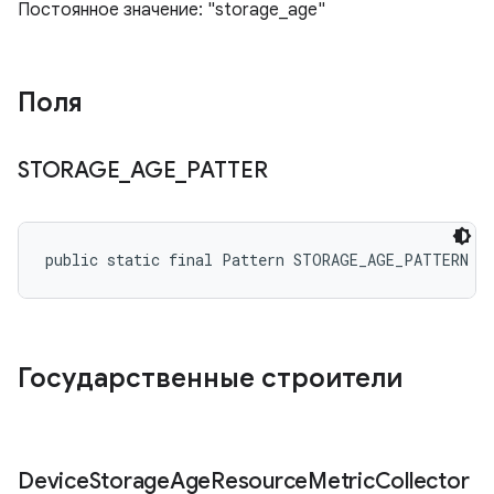
Постоянное значение: "storage_age"
Поля
STORAGE
_
AGE
_
PATTER
public static final Pattern STORAGE_AGE_PATTERN
Государственные строители
Device
Storage
Age
Resource
Metric
Collector