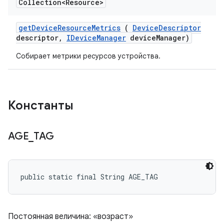
Collection<Resource>
get
Device
Resource
Metrics
(
Device
Descriptor
descriptor
,
IDevice
Manager
device
Manager)
Собирает метрики ресурсов устройства.
Константы
AGE
_
TAG
public static final String AGE_TAG
Постоянная величина: «возраст»