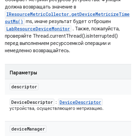
должна возвращать значение в
IResourceMetricCollector.getDeviceMetricizeTime
outMs()
ms, иначе результат будет отброшен
LabResourceDeviceMonitor
. Также, пожалуйста,
проверяйте Thread.currentThread().isInterrupted()
перед выполнением ресурсоемкой операции и
немедленно возвращайтесь.
Параметры
descriptor
Device
Descriptor
Device
Descriptor
:
устройства, осуществляющего метризацию.
device
Manager