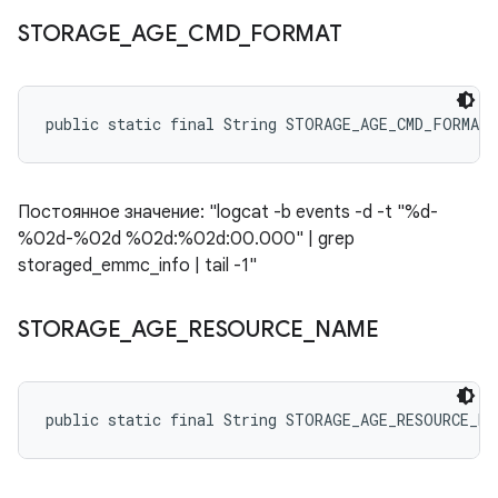
STORAGE
_
AGE
_
CMD
_
FORMAT
public static final String STORAGE_AGE_CMD_FORMAT
Постоянное значение: "logcat -b events -d -t "%d-
%02d-%02d %02d:%02d:00.000" | grep
storaged_emmc_info | tail -1"
STORAGE
_
AGE
_
RESOURCE
_
NAME
public static final String STORAGE_AGE_RESOURCE_NA