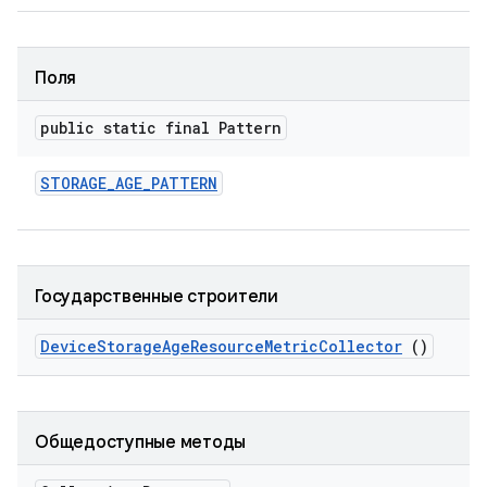
Поля
public static final Pattern
STORAGE
_
AGE
_
PATTERN
Государственные строители
Device
Storage
Age
Resource
Metric
Collector
()
Общедоступные методы