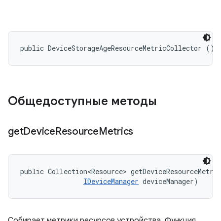
public DeviceStorageAgeResourceMetricCollector ()
Общедоступные методы
get
Device
Resource
Metrics
public Collection<Resource> getDeviceResourceMetri
IDeviceManager
 deviceManager)
Собирает метрики ресурсов устройства. Функция