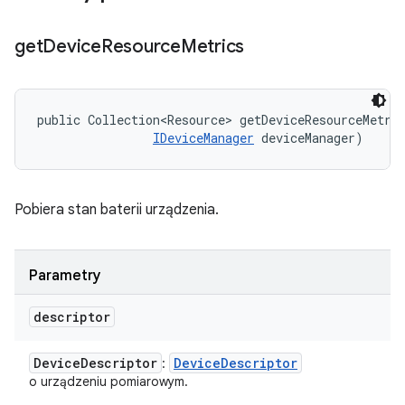
get
Device
Resource
Metrics
public Collection<Resource> getDeviceResourceMetri
IDeviceManager
 deviceManager)
Pobiera stan baterii urządzenia.
Parametry
descriptor
Device
Descriptor
Device
Descriptor
:
o urządzeniu pomiarowym.