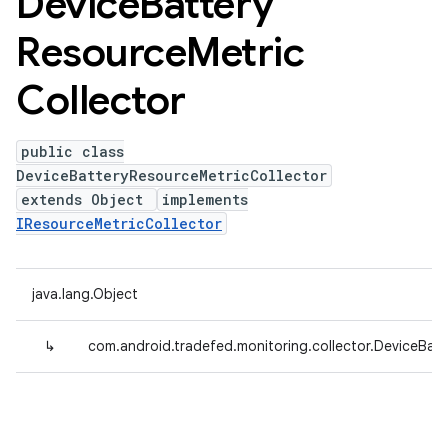
Device
Battery
Resource
Metric
Collector
public class
DeviceBatteryResourceMetricCollector
extends Object
implements
IResourceMetricCollector
java.lang.Object
↳
com.android.tradefed.monitoring.collector.DeviceBatt