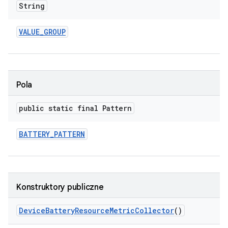
String
VALUE
_
GROUP
Pola
public static final Pattern
BATTERY
_
PATTERN
Konstruktory publiczne
Device
Battery
Resource
Metric
Collector
()