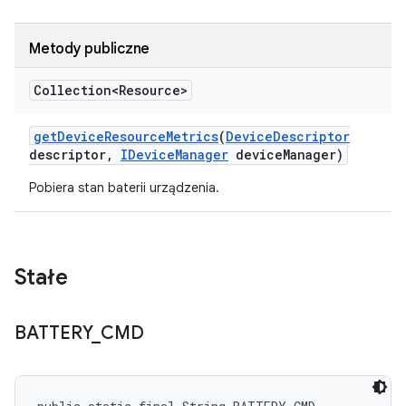
Metody publiczne
Collection<Resource>
get
Device
Resource
Metrics
(
Device
Descriptor
descriptor
,
IDevice
Manager
device
Manager)
Pobiera stan baterii urządzenia.
Stałe
BATTERY
_
CMD