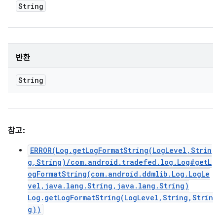
String
반환
String
참고:
ERROR(Log.getLogFormatString(LogLevel,Strin
g,String)/com.android.tradefed.log.Log#getL
ogFormatString(com.android.ddmlib.Log.LogLe
vel,java.lang.String,java.lang.String)
Log.getLogFormatString(LogLevel,String,Strin
g))