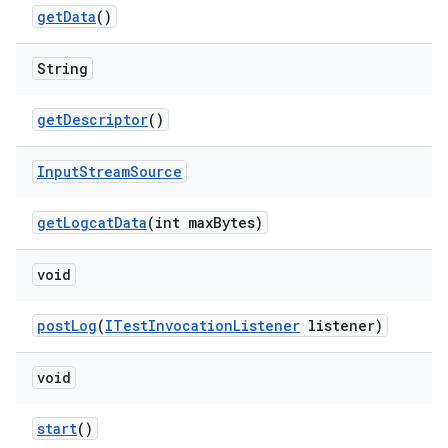
get
Data
()
String
get
Descriptor
()
Input
Stream
Source
get
Logcat
Data
(int max
Bytes)
void
post
Log
(
ITest
Invocation
Listener
listener)
void
start
()