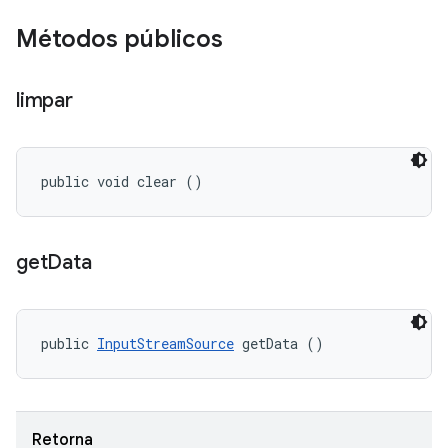
Métodos públicos
limpar
public void clear ()
get
Data
public 
InputStreamSource
 getData ()
Retorna