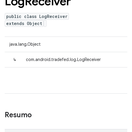
Log
Receiver
public class LogReceiver
extends Object
java.lang.Object
↳
com.android.tradefed.log.LogReceiver
Resumo