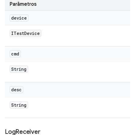
Parâmetros
device
ITest
Device
cmd
String
desc
String
Log
Receiver