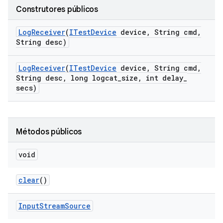
Construtores públicos
Log
Receiver
(
ITest
Device
device
,
String cmd
,
String desc)
Log
Receiver
(
ITest
Device
device
,
String cmd
,
String desc
,
long logcat
_
size
,
int delay
_
secs)
Métodos públicos
void
clear
()
Input
Stream
Source