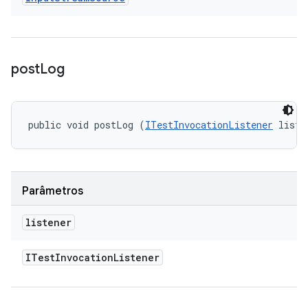
post
Log
public void postLog (
ITestInvocationListener
 liste
Parâmetros
listener
ITest
Invocation
Listener