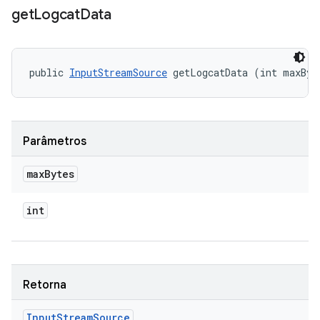
get
Logcat
Data
public 
InputStreamSource
 getLogcatData (int maxByt
Parâmetros
max
Bytes
int
Retorna
Input
Stream
Source