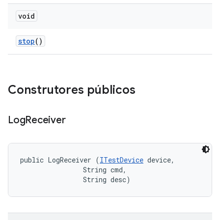
void
stop
()
Construtores públicos
Log
Receiver
public LogReceiver (
ITestDevice
 device, 

                String cmd, 

                String desc)