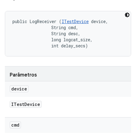
public LogReceiver (
ITestDevice
 device, 

                String cmd, 

                String desc, 

                long logcat_size, 

                int delay_secs)
Parâmetros
device
ITest
Device
cmd