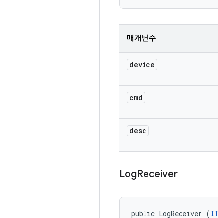
매개변수
device
cmd
desc
Log
Receiver
public LogReceiver (
I