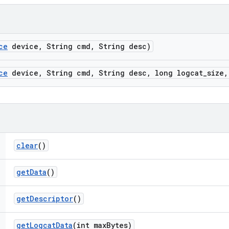
ce
device
,
String cmd
,
String desc)
ce
device
,
String cmd
,
String desc
,
long logcat
_
size
,
clear
()
get
Data
()
get
Descriptor
()
get
Logcat
Data
(int max
Bytes)