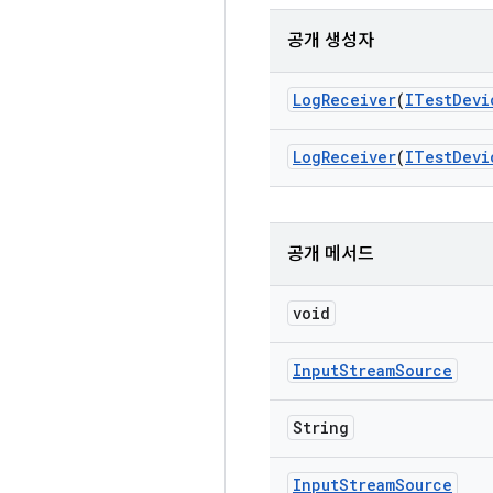
공개 생성자
Log
Receiver
(
ITest
Devi
Log
Receiver
(
ITest
Devi
공개 메서드
void
Input
Stream
Source
String
Input
Stream
Source