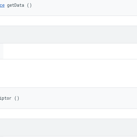
ce
 getData ()
iptor ()