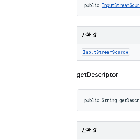
public 
InputStreamSour
반환 값
Input
Stream
Source
get
Descriptor
public String getDescr
반환 값