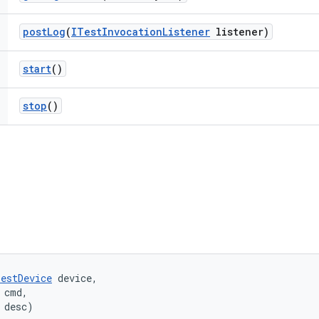
post
Log
(
ITest
Invocation
Listener
listener)
start
()
stop
()
TestDevice
 device, 

 cmd, 

 desc)