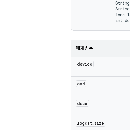
                String
                String 
                long l
                int de
매개변수
device
cmd
desc
logcat
_
size