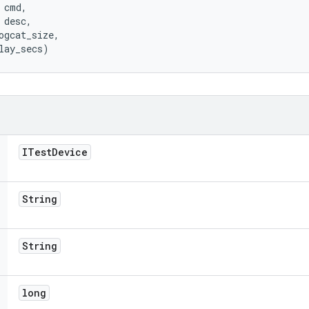
 cmd, 

desc, 

ogcat_size, 

lay_secs)
ITest
Device
String
String
long