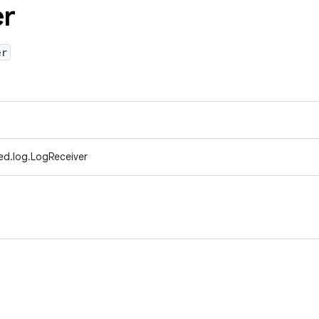
er
er
ed.log.LogReceiver