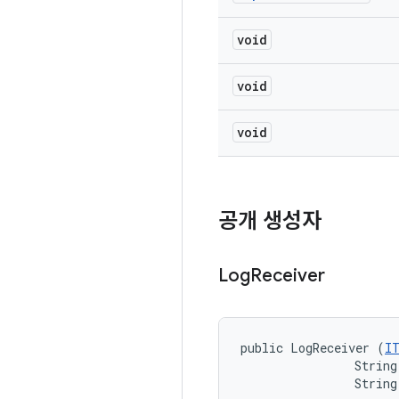
void
void
void
공개 생성자
Log
Receiver
public LogReceiver (
I
                String
                String