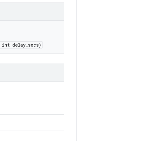
int delay
_
secs)