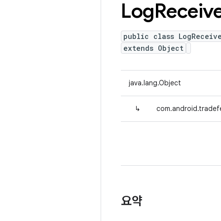
Log
Receiv
public class LogReceiv
extends Object
java.lang.Object
↳
com.android.tradef
요약