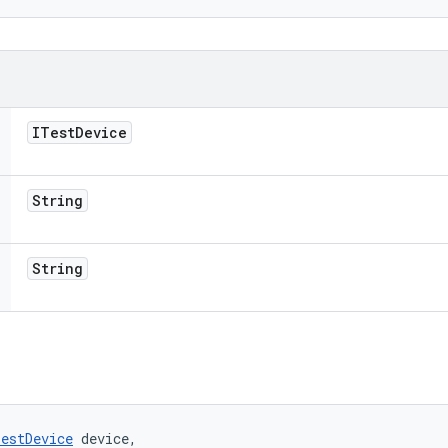
ITest
Device
String
String
TestDevice
 device, 
