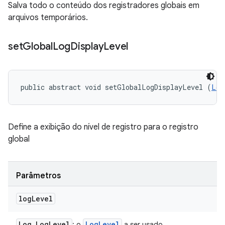
Salva todo o conteúdo dos registradores globais em
arquivos temporários.
set
Global
Log
Display
Level
public abstract void setGlobalLogDisplayLevel (
Log
Define a exibição do nível de registro para o registro
global
Parâmetros
log
Level
Log
.
Log
Level
Log
Level
: o
a ser usado