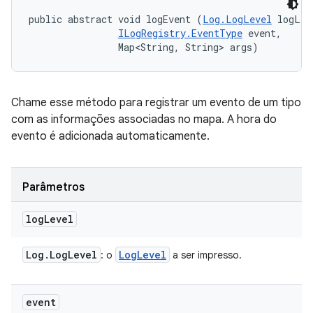
public abstract void logEvent (
Log.LogLevel
 logLev
ILogRegistry.EventType
 event, 

                Map<String, String> args)
Chame esse método para registrar um evento de um tipo
com as informações associadas no mapa. A hora do
evento é adicionada automaticamente.
Parâmetros
log
Level
Log
.
Log
Level
Log
Level
: o
a ser impresso.
event