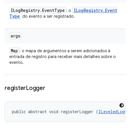
ILog
Registry
.
Event
Type
ILog
Registry
.
Event
: o
Type
do evento a ser registrado.
args
Map
: o mapa de argumentos a serem adicionados à
entrada de registro para receber mais detalhes sobre o
evento.
register
Logger
public abstract void registerLogger (
ILeveledLogOu