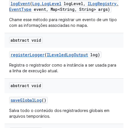
log
Event
(
Log
.
Log
Level
log
Level
,
ILog
Registry
.
Event
Type
event
,
Map<String
,
String> args)
Chame esse método para registrar um evento de um tipo
com as informações associadas no mapa.
abstract void
register
Logger
(
ILeveled
Log
Output
log)
Registra o registrador como a instância a ser usada para
a linha de execução atual.
abstract void
save
Global
Log
()
Salva todo o conteúdo dos registradores globais em
arquivos temporários.