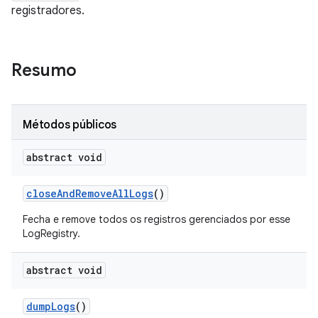
registradores.
Resumo
Métodos públicos
abstract void
close
And
Remove
All
Logs
()
Fecha e remove todos os registros gerenciados por esse
LogRegistry.
abstract void
dump
Logs
()