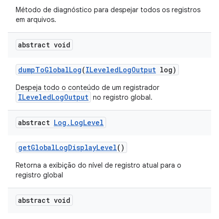
Método de diagnóstico para despejar todos os registros
em arquivos.
abstract void
dump
To
Global
Log
(
ILeveled
Log
Output
log)
Despeja todo o conteúdo de um registrador
ILeveledLogOutput
no registro global.
abstract
Log
.
Log
Level
get
Global
Log
Display
Level
()
Retorna a exibição do nível de registro atual para o
registro global
abstract void