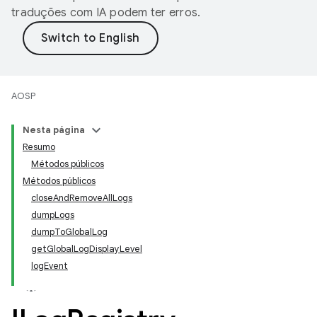
traduções com IA podem ter erros.
AOSP
Nesta página
Resumo
Métodos públicos
Métodos públicos
closeAndRemoveAllLogs
dumpLogs
dumpToGlobalLog
getGlobalLogDisplayLevel
logEvent