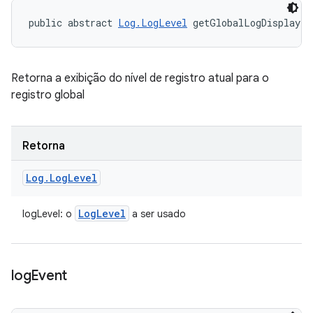
public abstract 
Log.LogLevel
 getGlobalLogDisplayLe
Retorna a exibição do nível de registro atual para o
registro global
Retorna
Log
.
Log
Level
Log
Level
logLevel: o
a ser usado
log
Event