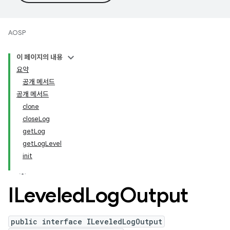
AOSP
이 페이지의 내용
요약
공개 메서드
공개 메서드
clone
closeLog
getLog
getLogLevel
init
ILeveled
Log
Output
public interface ILeveledLogOutput