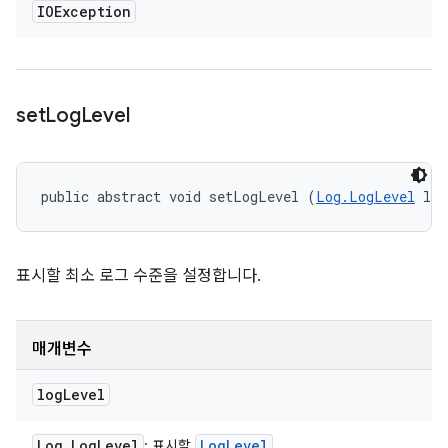
IOException
set
Log
Level
public abstract void setLogLevel (
Log.LogLevel
 log
표시할 최소 로그 수준을 설정합니다.
매개변수
log
Level
Log
.
Log
Level
Log
Level
: 표시할