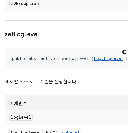
IOException
set
Log
Level
public abstract void setLogLevel (
Log.LogLevel
 log
표시할 최소 로그 수준을 설정합니다.
매개변수
log
Level
Log
.
Log
Level
Log
Level
: 표시할