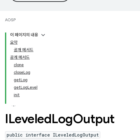
AOSP
이 페이지의 내용
요약
공개 메서드
공개 메서드
clone
closeLog
getLog
getLogLevel
init
ILeveled
Log
Output
public interface ILeveledLogOutput