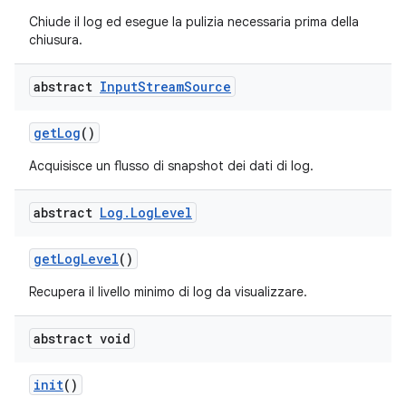
Chiude il log ed esegue la pulizia necessaria prima della
chiusura.
abstract
Input
Stream
Source
get
Log
()
Acquisisce un flusso di snapshot dei dati di log.
abstract
Log
.
Log
Level
get
Log
Level
()
Recupera il livello minimo di log da visualizzare.
abstract void
init
()