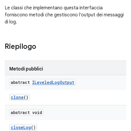
Le classi che implementano questa interfaccia
forniscono metodi che gestiscono l'output dei messaggi
di log.
Riepilogo
Metodi pubblici
abstract
ILeveled
Log
Output
clone
()
abstract void
close
Log
()