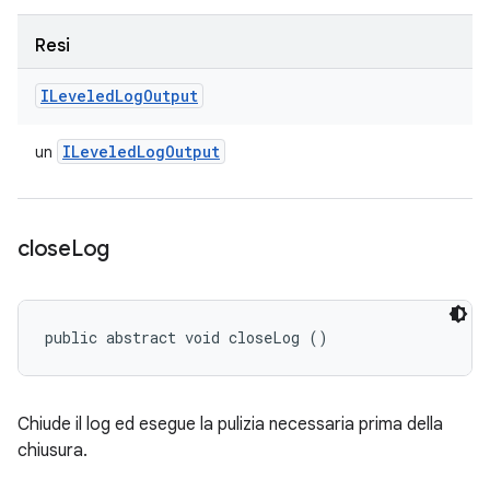
Resi
ILeveled
Log
Output
ILeveled
Log
Output
un
close
Log
public abstract void closeLog ()
Chiude il log ed esegue la pulizia necessaria prima della
chiusura.