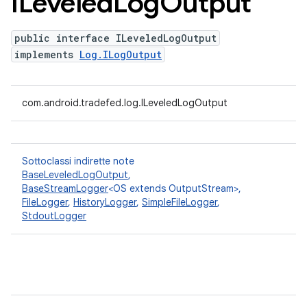
ILeveled
Log
Output
public interface ILeveledLogOutput
implements
Log.ILogOutput
com.android.tradefed.log.ILeveledLogOutput
Sottoclassi indirette note
BaseLeveledLogOutput
,
BaseStreamLogger
<OS extends OutputStream>,
FileLogger
,
HistoryLogger
,
SimpleFileLogger
,
StdoutLogger