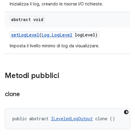
Inizializza il log, creando le risorse I/O richieste.
abstract void
set
Log
Level
(
Log
.
Log
Level
log
Level)
Imposta il livello minimo di log da visualizzare.
Metodi pubblici
clone
public abstract 
ILeveledLogOutput
 clone ()