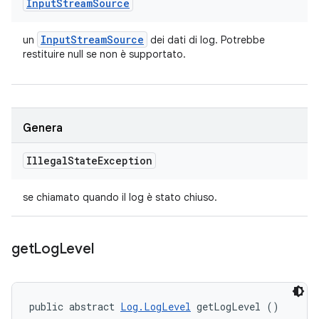
Input
Stream
Source
Input
Stream
Source
un
dei dati di log. Potrebbe
restituire null se non è supportato.
Genera
Illegal
State
Exception
se chiamato quando il log è stato chiuso.
get
Log
Level
public abstract 
Log.LogLevel
 getLogLevel ()