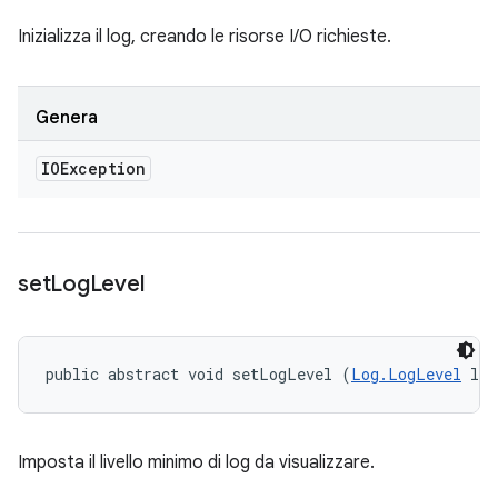
Inizializza il log, creando le risorse I/O richieste.
Genera
IOException
set
Log
Level
public abstract void setLogLevel (
Log.LogLevel
 log
Imposta il livello minimo di log da visualizzare.