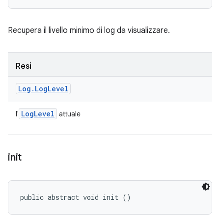
Recupera il livello minimo di log da visualizzare.
Resi
Log
.
Log
Level
Log
Level
l'
attuale
init
public abstract void init ()