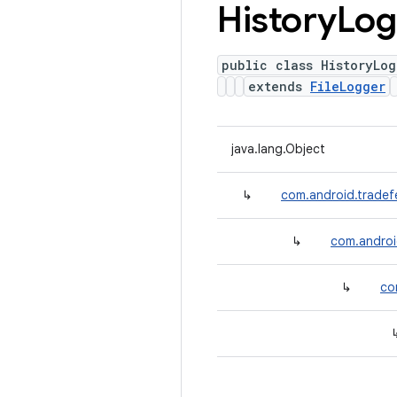
History
Log
public class HistoryLog
extends
FileLogger
java.lang.Object
↳
com.android.trade
↳
com.androi
↳
co