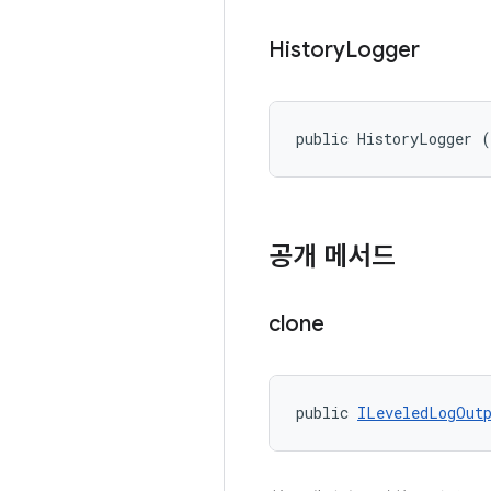
History
Logger
public HistoryLogger 
공개 메서드
clone
public 
ILeveledLogOut