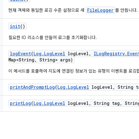
FileLogger
현재 객체와 동일한 로깅 수준 설정으로 새
를 만듭니다.
init
()
필요한 IO 리소스를 만들어 로그를 초기화합니다.
log
Event
(
Log
.
Log
Level
log
Level
,
ILog
Registry
.
Even
Map<String
,
String> args)
이 메서드를 호출하여 지도에 연결된 정보가 있는 유형의 이벤트를 로깅
print
And
Prompt
Log
(
Log
.
Log
Level
log
Level
,
String t
print
Log
(
Log
.
Log
Level
log
Level
,
String tag
,
String