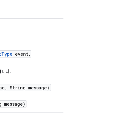
t
Type
event
,
합니다.
ag
,
String message)
 message)