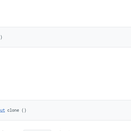
()
put
 clone ()