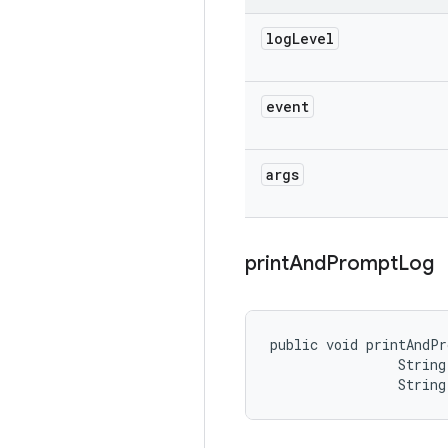
log
Level
event
args
print
And
Prompt
Log
public void printAndP
                String 
                String