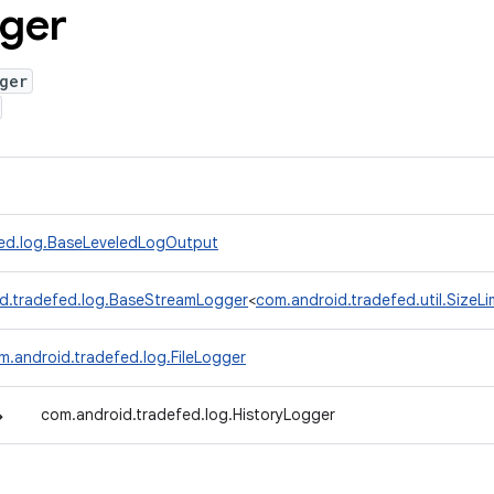
ger
ger
fed.log.BaseLeveledLogOutput
d.tradefed.log.BaseStreamLogger
<
com.android.tradefed.util.Size
m.android.tradefed.log.FileLogger
↳
com.android.tradefed.log.HistoryLogger