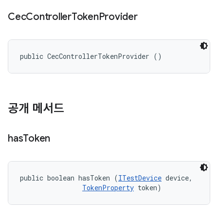
Cec
Controller
Token
Provider
public CecControllerTokenProvider ()
공개 메서드
has
Token
public boolean hasToken (
ITestDevice
 device, 

TokenProperty
 token)